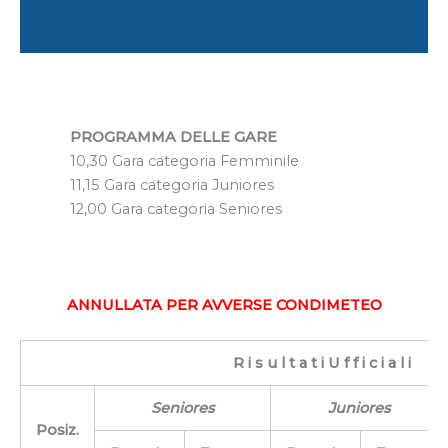
PROGRAMMA DELLE GARE
10,30 Gara categoria Femminile
11,15 Gara categoria Juniores
12,00 Gara categoria Seniores
ANNULLATA PER AVVERSE CONDIMETEO
R i s u l t a t i U f f i c i a l i
Seniores
Juniores
Posiz.