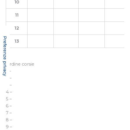
10
11
12
13
Ordine corsie
1 –
2 –
3 –
4 –
5 –
6 –
7 –
8 –
9 –