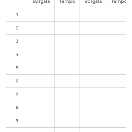
Borgata
Tempo
Borgata
Tempo
1
2
3
4
5
6
7
8
9