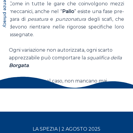
Come in tutte le gare che coinvolgono mezzi
meccanici, anche nel “
Palio
” esiste una fase pre-
gara di
pesatura
e
punzonatura
degli scafi, che
devono rientrare nelle rigorose specifiche loro
assegnate.
Ogni variazione non autorizzata, ogni scarto
apprezzabile può comportare la
squalifica della
Borgata
.
Le polemiche, nel caso, non mancano mai.
LA SPEZIA | 2 AGOSTO 2025