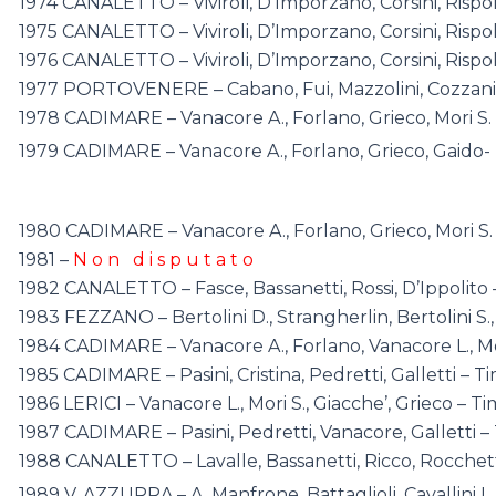
1974 CANALETTO – Viviroli, D’Imporzano, Corsini, Rispol
1975 CANALETTO – Viviroli, D’Imporzano, Corsini, Rispol
1976 CANALETTO – Viviroli, D’Imporzano, Corsini, Rispol
1977 PORTOVENERE – Cabano, Fui, Mazzolini, Cozzani 
1978 CADIMARE – Vanacore A., Forlano, Grieco, Mori S. –
1979 CADIMARE – Vanacore A., Forlano, Grieco, Gaido- 
1980 CADIMARE – Vanacore A., Forlano, Grieco, Mori S. 
1981 –
N o n d i s p u t a t o
1982 CANALETTO – Fasce, Bassanetti, Rossi, D’Ippolito –
1983 FEZZANO – Bertolini D., Strangherlin, Bertolini S.,
1984 CADIMARE – Vanacore A., Forlano, Vanacore L., Mo
1985 CADIMARE – Pasini, Cristina, Pedretti, Galletti – T
1986 LERICI – Vanacore L., Mori S., Giacche’, Grieco – Ti
1987 CADIMARE – Pasini, Pedretti, Vanacore, Galletti –
1988 CANALETTO – Lavalle, Bassanetti, Ricco, Rocchett
1989 V. AZZURRA – A. Manfrone, Battaglioli, Cavallini L.,