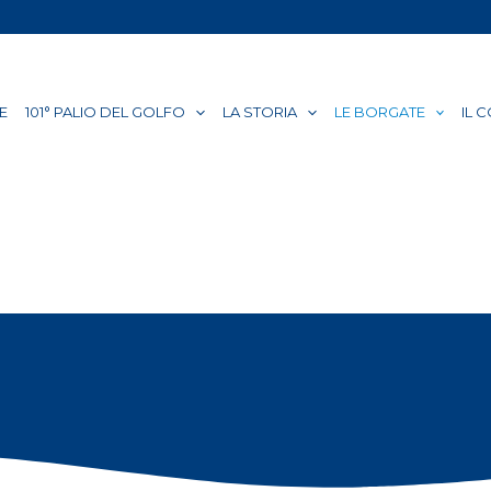
E
101° PALIO DEL GOLFO
LA STORIA
LE BORGATE
IL 