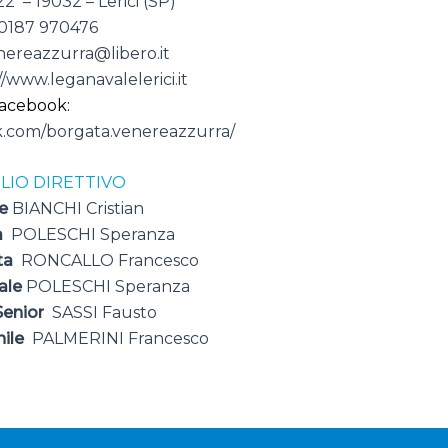
22 – 19032 – Lerici (SP)
 0187 970476
ereazzurra@libero.it
//www.leganavalelerici.it
acebook:
k.com/borgata.venereazzurra/
LIO DIRETTIVO
te
BIANCHI Cristian
a
POLESCHI Speranza
ata
RONCALLO Francesco
ale
POLESCHI Speranza
Senior
SASSI Fausto
nile
PALMERINI Francesco