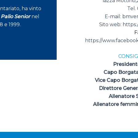
iazza Mottino,
ntariato, ha vinto
Tel.
n
Palio Senior
nel
E-mail:
bmven
8 e 1999.
Sito web:
https:
F
https://www.faceboo
CONSIG
Presiden
Capo Borgat
Vice Capo Borg
Direttore Gener
Allenatore 
Allenatore femmi