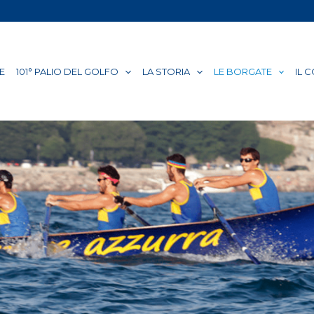
E
101° PALIO DEL GOLFO
LA STORIA
LE BORGATE
IL 