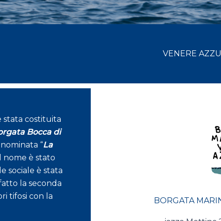
VENERE AZZ
 stata costituita
rgata Bocca di
enominata “
La
 il nome è stato
de sociale è stata
fatto la seconda
i tifosi con la
BORGATA MARI