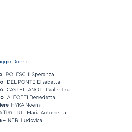
aggio Donne
mo
POLESCHI Speranza
emo
DEL PONTE Elisabetta
emo
CASTELLANOTTI Valentina
emo
ALEOTTI Benedetta
iere
HYKA Noemi
a Tim.
LIUT Maria Antonietta
a –
NERI Ludovica