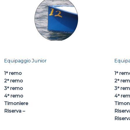
Equipaggio Junior
Equip
1° remo
1° re
2° remo
2° r
3° remo
3° r
4° remo
4° r
Timoniere
Timon
Riserva –
Riserv
Riserv