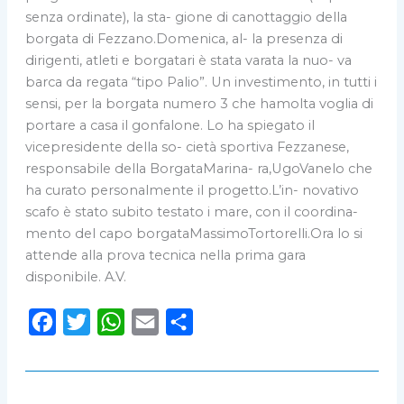
senza ordinate), la sta- gione di canottaggio della
borgata di Fezzano.Domenica, al- la presenza di
dirigenti, atleti e borgatari è stata varata la nuo- va
barca da regata “tipo Palio”. Un investimento, in tutti i
sensi, per la borgata numero 3 che hamolta voglia di
portare a casa il gonfalone. Lo ha spiegato il
vicepresidente della so- cietà sportiva Fezzanese,
responsabile della BorgataMarina- ra,UgoVanelo che
ha curato personalmente il progetto.L’in- novativo
scafo è stato subito testato i mare, con il coordina-
mento del capo borgataMassimoTortorelli.Ora lo si
attende alla prova tecnica nella prima gara
disponibile. A.V.
F
T
W
E
C
a
w
h
m
o
c
i
a
a
n
e
t
t
i
d