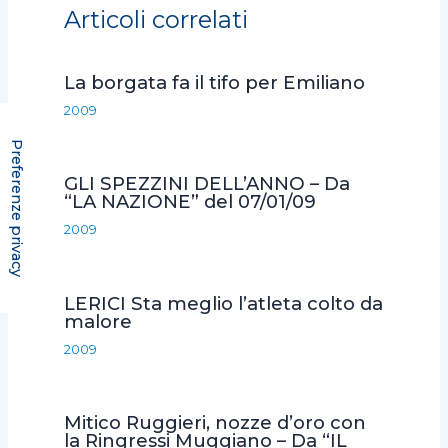
Articoli correlati
b
t
s
l
i
o
e
A
v
La borgata fa il tifo per Emiliano
o
r
p
i
2009
k
p
d
i
GLI SPEZZINI DELL’ANNO – Da
“LA NAZIONE” del 07/01/09
2009
LERICI Sta meglio l’atleta colto da
malore
2009
Mitico Ruggieri, nozze d’oro con
la Ringressi Muggiano – Da “IL