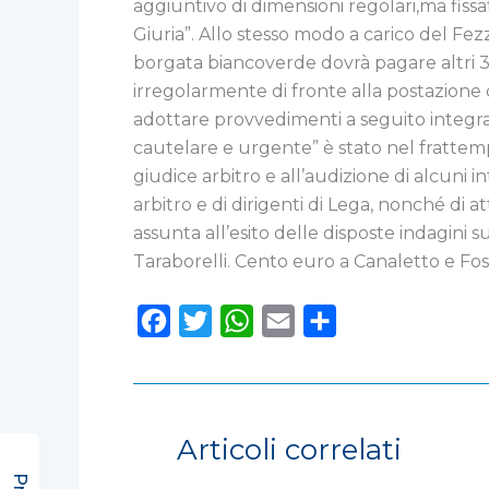
aggiuntivo di dimensioni regolari,ma fissa
Giuria”. Allo stesso modo a carico del F
borgata biancoverde dovrà pagare altri 30
irregolarmente di fronte alla postazione di 
adottare provvedimenti a seguito integrazi
cautelare e urgente” è stato nel frattempo
giudice arbitro e all’audizione di alcuni 
arbitro e di dirigenti di Lega, nonché di at
assunta all’esito delle disposte indagini 
Taraborelli. Cento euro a Canaletto e Fossam
F
T
W
E
C
a
w
h
m
o
c
i
a
a
n
e
t
t
i
d
Articoli correlati
b
t
s
l
i
o
e
A
v