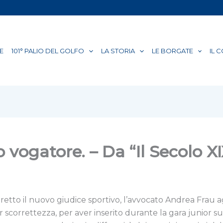
E
101° PALIO DEL GOLFO
LA STORIA
LE BORGATE
IL 
o vogatore. – Da “Il Secolo X
retto il nuovo giudice sportivo, l’avvocato Andrea Frau ag
scorrettezza, per aver inserito durante la gara junior s