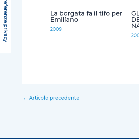
o
r
p
i
La borgata fa il tifo per
GL
k
p
d
Emiliano
DE
NA
i
2009
20
←
Articolo precedente