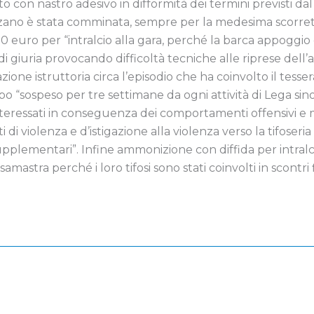
to con nastro adesivo in difformità dei termini previsti d
ezzano è stata comminata, sempre per la medesima scorre
 euro per “intralcio alla gara, perché la barca appoggio 
giuria provocando difficoltà tecniche alle riprese dell’arri
one istruttoria circa l’episodio che ha coinvolto il tesser
 “sospeso per tre settimane da ogni attività di Lega sino a
interessati in conseguenza dei comportamenti offensivi e 
ti di violenza e d’istigazione alla violenza verso la tifoser
supplementari”. Infine ammonizione con diffida per intralci
astra perché i loro tifosi sono stati coinvolti in scontri fi