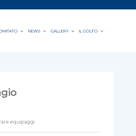
COMITATO
NEWS
GALLERY
IL GOLFO
agio
rare equipaggi