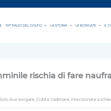
E
101° PALIO DEL GOLFO
LA STORIA
LE BORGATE
IL 
mminile rischia di fare naufr
Solo due borgate, Crdd e Cadimare, intenzionate a schie