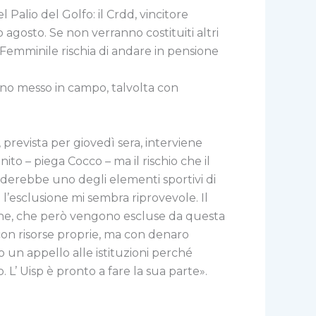
Palio del Golfo: il Crdd, vincitore
agosto. Se non verranno costituiti altri
o Femminile rischia di andare in pensione
nno messo in campo, talvolta con
 prevista per giovedì sera, interviene
to – piega Cocco – ma il rischio che il
erderebbe uno degli elementi sportivi di
 l’esclusione mi sembra riprovevole. Il
donne, che però vengono escluse da questa
 con risorse proprie, ma con denaro
 un appello alle istituzioni perché
 L’ Uisp è pronto a fare la sua parte».