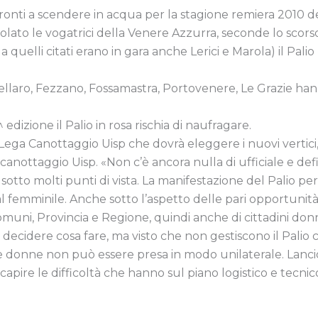
nti a scendere in acqua per la stagione remiera 2010 del 
lato le vogatrici della Venere Azzurra, seconde lo scorso 
 quelli citati erano in gara anche Lerici e Marola) il Pali
ellaro, Fezzano, Fossamastra, Portovenere, Le Grazie ha
 edizione il Palio in rosa rischia di naufragare.
Lega Canottaggio Uisp che dovrà eleggere i nuovi vertici,
ottaggio Uisp. «Non c’è ancora nulla di ufficiale e defini
e sotto molti punti di vista. La manifestazione del Palio p
al femminile. Anche sotto l’aspetto delle pari opportunità
i Comuni, Provincia e Regione, quindi anche di cittadini 
 decidere cosa fare, ma visto che non gestiscono il Palio
le donne non può essere presa in modo unilaterale. Lancio
ire le difficoltà che hanno sul piano logistico e tecnico.