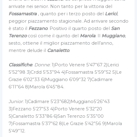
arrivate nei senior. Non tanto per la vittoria del
Fossamastra
, quanto per i terzo posto del
Lerici
,
peggior piazzamento stagionale. Ad arrivare secondo
è stato il
Fezzano
. Positivo il quarto posto del
San
Terenzo
così come il quinto del
Marola
. Il
Muggiano
,
sesto, ottiene il miglior piazzamento dell’anno,
mentre delude il
Canaletto
.
Classifiche
:
Donne
: 1)Porto Venere 5’47”67 2)Lerici
5’52”98 3)Crdd 5’53”94 4)Fossamastra 5’59”52 5)Le
Grazie 6’02”33 6)Muggiano 6’09”32 7)Cadimare
6’11”64 8)Marola 6’45”84.
Junior
: 1)Cadimare 5’23”682)Muggiano5’26”43
3)Fezzano 5’27”53 4)Porto Venere 5’32”20
5)Canaletto 5’33”86 6)San Terenzo 5’35”00
7)Fossamastra 5’37”62 8)Le Grazie 5’42”56 9)Marola
5’49”12.