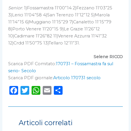
Senior
: 1)Fossamastra 11’00”14 2)Fezzano 11’03”25
3)Lerici 11’04”58 4)San Terenzo 11’12”12 5)Marola
11’14”15 6)Muggiano 11’15”29 7)Canaletto 11’15”79
8)Porto Venere 11’20”15 9)Le Grazie 11’26”12
10)Cadimare 11’26”82 11)Venere Azzurra 11’41”32
12)Crdd 11’50”75 13)Tellaro 12’11”31.
Selene RICCO
Scarica PDF Comitato:
170731 – Fossamastra fa sul
serio- Secolo
Scarica PDF giornale:
Articolo 170731 secolo
F
T
W
E
C
a
w
h
m
o
c
i
a
a
n
e
t
t
i
d
Articoli correlati
b
t
s
l
i