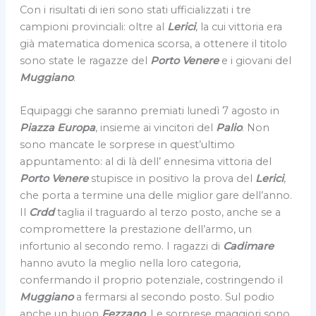
Con i risultati di ieri sono stati ufficializzati i tre
campioni provinciali: oltre al
Lerici
, la cui vittoria era
già matematica domenica scorsa, a ottenere il titolo
sono state le ragazze del
Porto
Venere
e i giovani del
Muggiano
.
Equipaggi che saranno premiati lunedì 7 agosto in
Piazza Europa
, insieme ai vincitori del
Palio
. Non
sono mancate le sorprese in quest’ultimo
appuntamento: al di là dell’ ennesima vittoria del
Porto Venere
stupisce in positivo la prova del
Lerici
,
che porta a termine una delle miglior gare dell’anno.
Il
Crdd
taglia il traguardo al terzo posto, anche se a
compromettere la prestazione dell’armo, un
infortunio al secondo remo. I ragazzi di
Cadimare
hanno avuto la meglio nella loro categoria,
confermando il proprio potenziale, costringendo il
Muggiano
a fermarsi al secondo posto. Sul podio
anche un buon
Fezzano
. Le sorprese maggiori sono