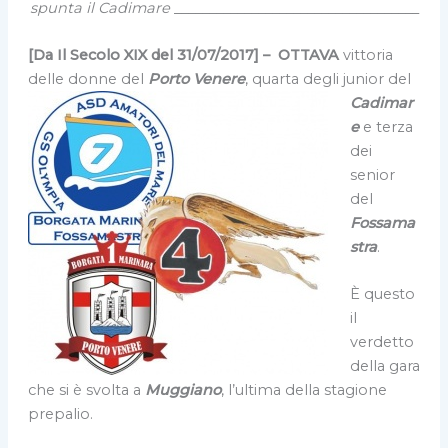
spunta il Cadimare
___________________________________
[Da Il Secolo XIX del 31/07/2017] –
OTTAVA
vittoria
delle donne del
Porto Venere
, quarta
degli junior del
Cadimar
e
e terza
dei
senior
del
Fossama
stra
.
È questo
il
verdetto
della gara
che si è svolta a
Muggiano
, l’ultima della stagione
prepalio.