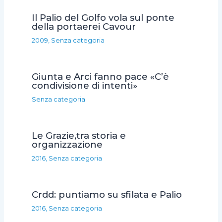
o
e
A
v
Il Palio del Golfo vola sul ponte
o
r
p
i
della portaerei Cavour
k
p
d
2009
,
Senza categoria
i
Giunta e Arci fanno pace «C’è
condivisione di intenti»
Senza categoria
Le Grazie,tra storia e
organizzazione
2016
,
Senza categoria
Crdd: puntiamo su sfilata e Palio
2016
,
Senza categoria