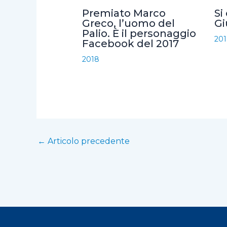
o
r
p
i
Premiato Marco
Si
k
p
d
Greco, l’uomo del
G
Palio. È il personaggio
i
20
Facebook del 2017
2018
←
Articolo precedente