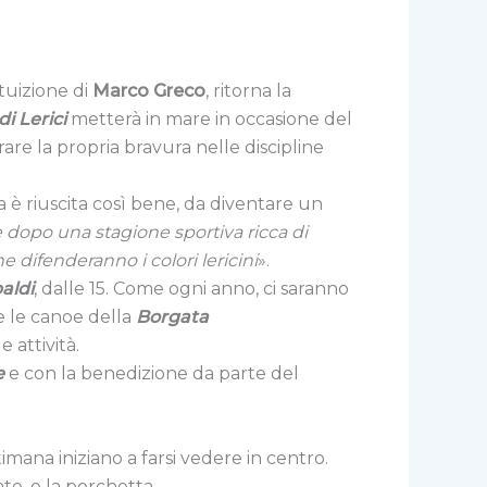
tuizione di
Marco Greco
, ritorna
la
i Lerici
metterà in mare in occasione del
re la propria bravura nelle discipline
a è riuscita così bene, da diventare un
e dopo una stagione sportiva ricca di
e difenderanno i colori lericini
».
aldi
, dalle 15. Come ogni anno, ci saranno
 e le canoe della
Borgata
e attività.
e
e con la benedizione da parte del
mana iniziano a farsi vedere in centro.
te, e la porchetta.