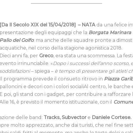
______________________________
[Da Il Secolo XIX del 15/04/2018] –
NATA
da una felice in
presentazione degli equipaggi che la
Borgata Marinara d
Palio del Golfo
: ma anche delle squadre pronte a dimostra
acquatiche, nel corso della stagione agonistica 2018.
Dieci anni fa, per
Greco
, era stata una scommessa. La fest
evento irrinunciabile. «
Dopo i successi dell’anno scorso, 
soddisfazioni
– spiega –
è tempo di presentare gli atleti ch
Il programma prevede il consueto ritrovo in
Piazza Garib
palloncini e decori con i colori socialiAl centro, le barche
E poi, gli stand con i gadget, per contribuire a rafforzare l
Alle 16, è previsto il momento istituzionale, con il
Comun
mazione delle band:
Tracks, Subvector
e
Daniele Cortese.
e molto apprezzato, anche dai turisti, che nel fine setti
ei caldi, fritti al momento, ma anche le torte dolci e sala