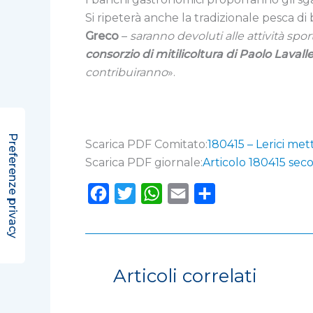
Si ripeterà anche la tradizionale pesca di
Greco
–
saranno devoluti alle attività spor
consorzio di mitilicoltura di Paolo Lavall
contribuiranno
».
Scarica PDF Comitato:
180415 – Lerici mett
Scarica PDF giornale:
Articolo 180415 sec
F
T
W
E
C
a
w
h
m
o
c
i
a
a
n
e
t
t
i
d
Articoli correlati
b
t
s
l
i
o
e
A
v