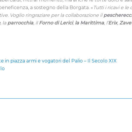
 beneficenza, a sostegno della Borgata. «
Tutti i ricavi e le
tive. Voglio ringraziare per la collaborazione il
pescherecc
e
, la
parrocchia
, il
Forno di Lerici
,
la Marittima
, l’
Erix
,
Zavet
e in piazza armi e vogatori del Palio – Il Secolo XIX
olo