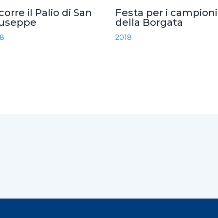
 corre il Palio di San
Festa per i campioni
iuseppe
della Borgata
18
2018