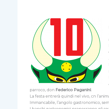
parroco, don
Federico Paganini
.
La festa entrerà quindi nel vivo, cn l’ani
Immancabile, l’angolo gastronomico, sempr
I banchi gastronomici proporranno gli sgab