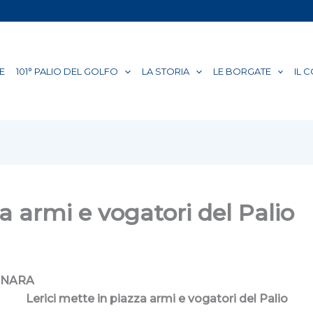
E
101° PALIO DEL GOLFO
LA STORIA
LE BORGATE
IL 
za armi e vogatori del Palio
INARA
Lerici mette in piazza armi e vogatori del Palio