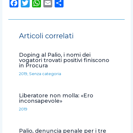
F
T
W
E
C
a
w
h
m
o
c
i
a
a
n
e
t
t
i
d
Articoli correlati
b
t
s
l
i
o
e
A
v
Doping al Palio, i nomi dei
o
r
p
i
vogatori trovati positivi finiscono
in Procura
k
p
d
i
2019
,
Senza categoria
Liberatore non molla: «Ero
inconsapevole»
2019
Palio, denuncia penale per i tre