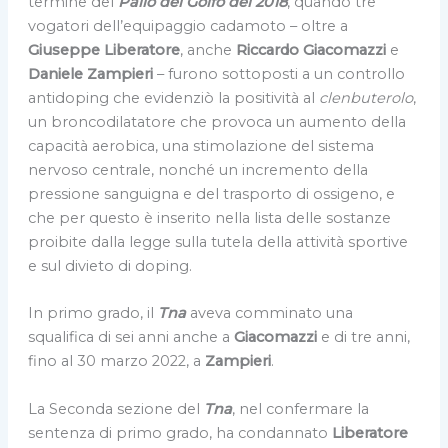
termine del
Palio del Golfo del 2018
, quando tre
vogatori dell’equipaggio cadamoto – oltre a
Giuseppe
Liberatore
, anche
Riccardo
Giacomazzi
e
Daniele
Zampieri
– furono sottoposti a un controllo
antidoping che evidenziò la positività al
clenbuterolo
,
un broncodilatatore che provoca un aumento della
capacità aerobica, una stimolazione del sistema
nervoso centrale, nonché un incremento della
pressione sanguigna e del trasporto di ossigeno, e
che per questo è inserito nella lista delle sostanze
proibite dalla legge sulla tutela della attività sportive
e sul divieto di doping.
In primo grado, il
Tna
aveva comminato una
squalifica di sei anni anche a
Giacomazzi
e di tre anni,
fino al 30 marzo 2022, a
Zampieri
.
La Seconda sezione del
Tna
, nel confermare la
sentenza di primo grado, ha condannato
Liberatore