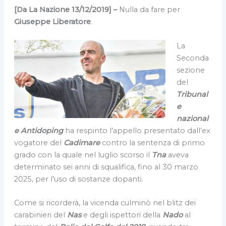
[Da La Nazione 13/12/2019
]
–
Nulla da fare per
Giuseppe Liberatore
.
La
Seconda
sezione
del
Tribunal
e
nazional
e Antidoping
ha respinto l’appello presentato dall’ex
vogatore del
Cadimare
contro la sentenza di primo
grado con la quale nel luglio scorso il
Tna
aveva
determinato sei anni di squalifica, fino al 30 marzo
2025, per l’uso di sostanze dopanti.
Come si ricorderà, la vicenda culminò nel blitz dei
carabinieri del
Nas
e degli ispettori della
Nado
al