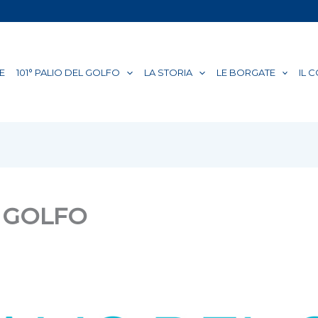
E
101° PALIO DEL GOLFO
LA STORIA
LE BORGATE
IL 
L GOLFO