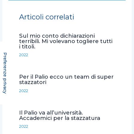
c
i
a
a
n
e
t
t
i
d
Articoli correlati
b
t
s
l
i
o
e
A
v
Sul mio conto dichiarazioni
o
r
p
i
terribili. Mi volevano togliere tutti
i titoli.
k
p
d
i
2022
Per il Palio ecco un team di super
stazzatori
2022
Il Palio va all’università.
Accademici per la stazzatura
2022