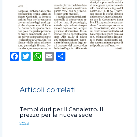
F
T
W
E
C
a
w
h
m
o
c
i
a
a
n
e
t
t
i
d
Articoli correlati
b
t
s
l
i
o
e
A
v
Tempi duri per il Canaletto. Il
o
r
p
i
prezzo per la nuova sede
k
p
d
2023
i