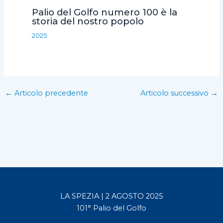
Palio del Golfo numero 100 è la
storia del nostro popolo
2025
←
Articolo precedente
Articolo successivo
→
LA SPEZIA | 2 AGOSTO 2025
101° Palio del Golfo