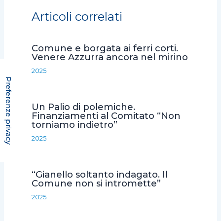
e
t
t
i
d
Articoli correlati
b
t
s
l
i
o
e
A
v
Comune e borgata ai ferri corti.
o
r
p
i
Venere Azzurra ancora nel mirino
k
p
d
2025
i
Un Palio di polemiche.
Finanziamenti al Comitato “Non
torniamo indietro”
2025
“Gianello soltanto indagato. Il
Comune non si intromette”
2025