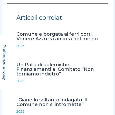
c
i
a
a
n
e
t
t
i
d
Articoli correlati
b
t
s
l
i
o
e
A
v
Comune e borgata ai ferri corti.
o
r
p
i
Venere Azzurra ancora nel mirino
k
p
d
2025
i
Un Palio di polemiche.
Finanziamenti al Comitato “Non
torniamo indietro”
2025
“Gianello soltanto indagato. Il
Comune non si intromette”
2025