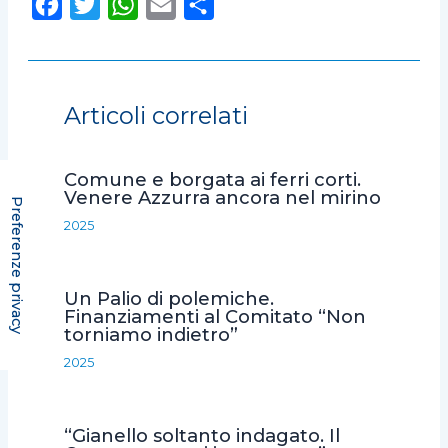
F
T
W
E
C
a
w
h
m
o
c
i
a
a
n
e
t
t
i
d
Articoli correlati
b
t
s
l
i
o
e
A
v
Comune e borgata ai ferri corti.
o
r
p
i
Venere Azzurra ancora nel mirino
k
p
d
2025
i
Un Palio di polemiche.
Finanziamenti al Comitato “Non
torniamo indietro”
2025
“Gianello soltanto indagato. Il