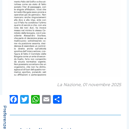
La Nazione, 01 novembre 2025
F
T
W
E
C
a
w
h
m
o
c
i
a
a
n
e
t
t
i
d