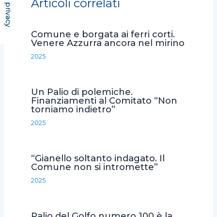
Articoli correlati
b
t
s
l
i
o
e
A
v
Comune e borgata ai ferri corti.
o
r
p
i
Venere Azzurra ancora nel mirino
k
p
d
2025
i
Un Palio di polemiche.
Finanziamenti al Comitato “Non
torniamo indietro”
2025
“Gianello soltanto indagato. Il
Comune non si intromette”
2025
Palio del Golfo numero 100 è la