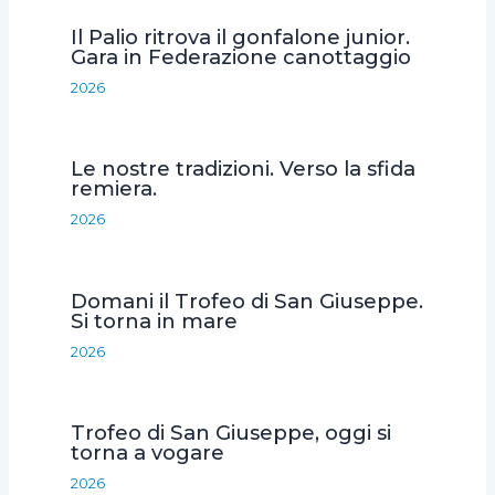
o
e
A
v
Il Palio ritrova il gonfalone junior.
o
r
p
i
Gara in Federazione canottaggio
k
p
d
2026
i
Le nostre tradizioni. Verso la sfida
remiera.
2026
Domani il Trofeo di San Giuseppe.
Si torna in mare
2026
Trofeo di San Giuseppe, oggi si
torna a vogare
2026