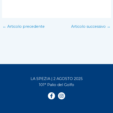
←
Articolo precedente
Articolo successivo
→
LA SPEZIA | 2 AGOSTO 2025
101° Palio del Golfo