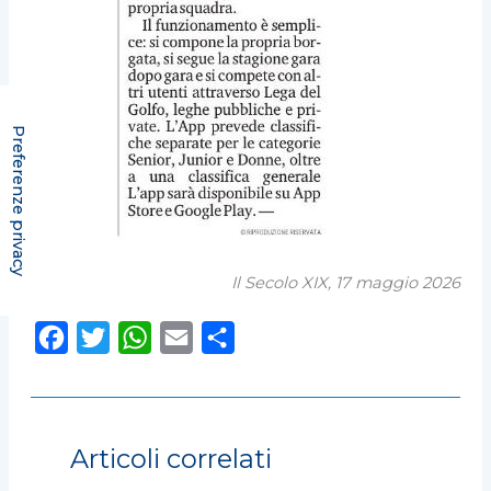
Il Secolo XIX, 17 maggio 2026
F
T
W
E
C
a
w
h
m
o
c
i
a
a
n
e
t
t
i
d
Articoli correlati
b
t
s
l
i