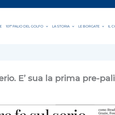
E
101° PALIO DEL GOLFO
LA STORIA
LE BORGATE
IL 
erio. E’ sua la prima pre-pal