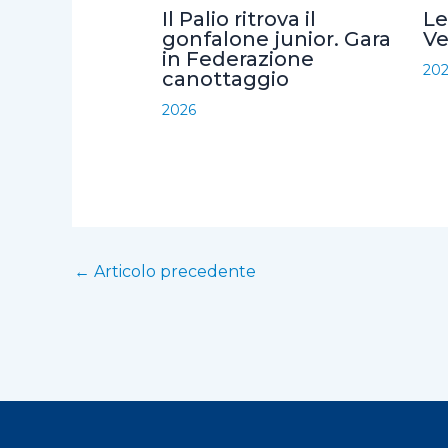
o
r
p
i
Il Palio ritrova il
Le
k
p
d
gonfalone junior. Gara
Ve
in Federazione
i
20
canottaggio
2026
←
Articolo precedente