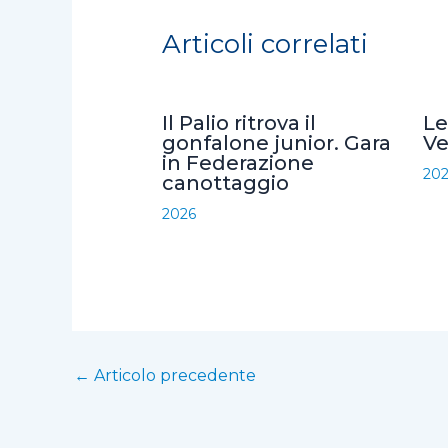
e
t
t
i
d
Articoli correlati
b
t
s
l
i
o
e
A
v
o
r
p
i
Il Palio ritrova il
Le
k
p
d
gonfalone junior. Gara
Ve
in Federazione
i
20
canottaggio
2026
←
Articolo precedente