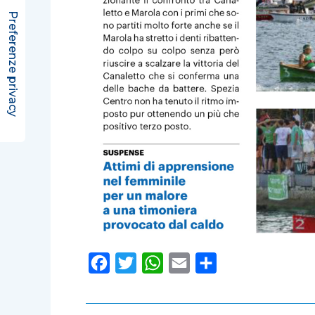
F
T
W
E
C
a
w
h
m
o
c
i
a
a
n