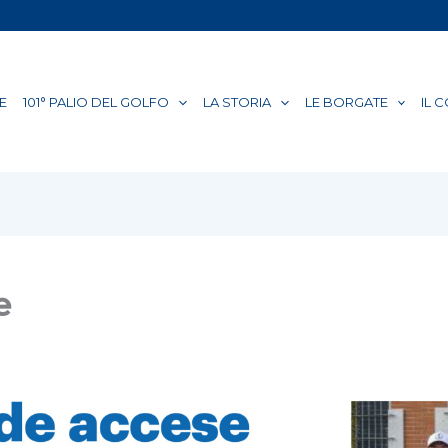
E
101° PALIO DEL GOLFO
LA STORIA
LE BORGATE
IL 
e