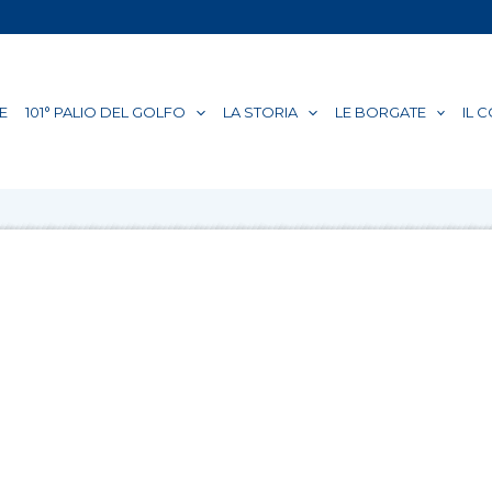
E
101° PALIO DEL GOLFO
LA STORIA
LE BORGATE
IL 