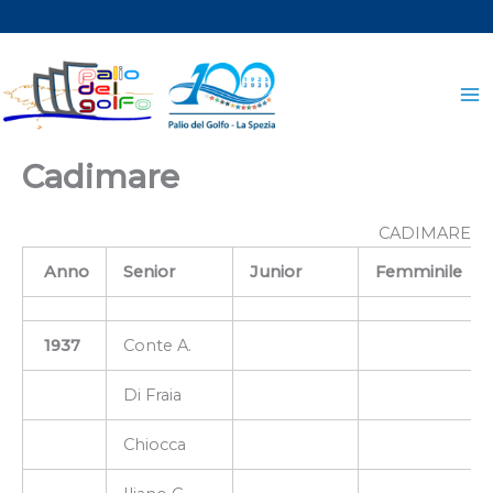
Vai
al
contenuto
Cadimare
CADIMARE
Anno
Senior
Junior
Femminile
1937
Conte A.
Di Fraia
Chiocca