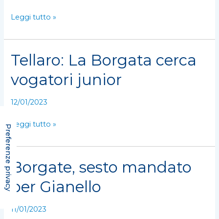
clou
Leggi tutto »
il
6
agosto
Tellaro: La Borgata cerca
Tellaro:
La
vogatori junior
Borgata
cerca
12/01/2023
vogatori
junior
Leggi tutto »
Borgate, sesto mandato
Borgate,
sesto
per Gianello
mandato
per
11/01/2023
Gianello