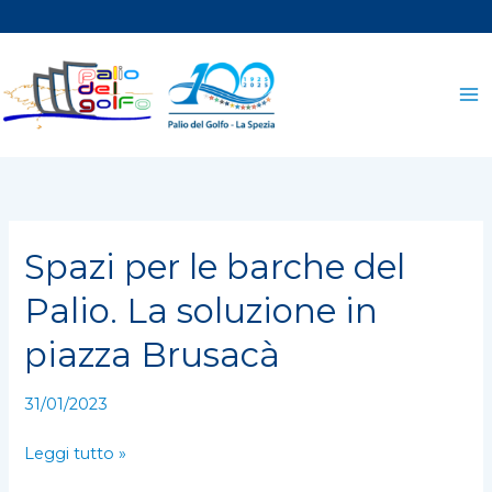
Vai
al
contenuto
Spazi per le barche del
Spazi
per
Palio. La soluzione in
le
barche
piazza Brusacà
del
Palio.
31/01/2023
La
soluzione
Leggi tutto »
in