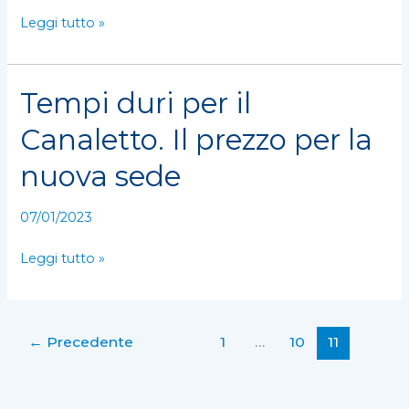
Leggi tutto »
Tempi duri per il
Tempi
duri
Canaletto. Il prezzo per la
per
il
nuova sede
Canaletto.
Il
07/01/2023
prezzo
per
Leggi tutto »
la
nuova
sede
←
Precedente
1
…
10
11