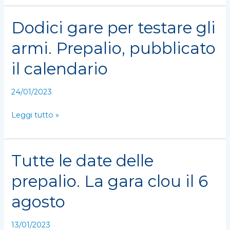
piazza
Brusacà
Dodici gare per testare gli
Dodici
gare
armi. Prepalio, pubblicato
per
testare
il calendario
gli
armi.
24/01/2023
Prepalio,
pubblicato
Leggi tutto »
il
calendario
Tutte le date delle
Tutte
le
prepalio. La gara clou il 6
date
delle
agosto
prepalio.
La
13/01/2023
gara