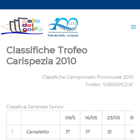
Vai
al
contenuto
Classifiche Trofeo
Carispezia 2010
Classifiche Campionato Provinciale 2010
Trofeo “CARISPEZIA”
Classifica Generale Senior
09/5
16/05
23/05
30/
1
Canaletto
17
17
12
17