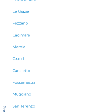
Le Grazie
Fezzano
Cadimare
Marola
C.r.d.d.
Canaletto
Fossamastra
Muggiano
San Terenzo