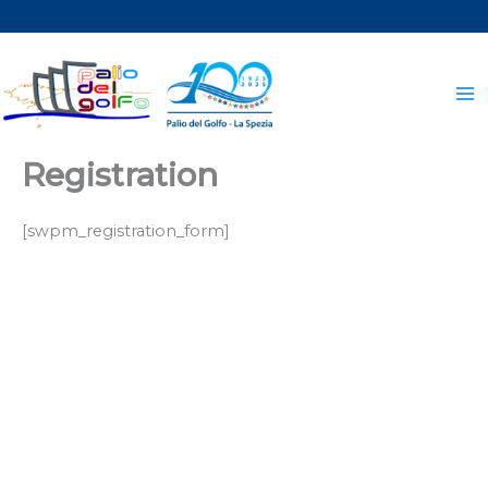
Vai
al
contenuto
Registration
[swpm_registration_form]