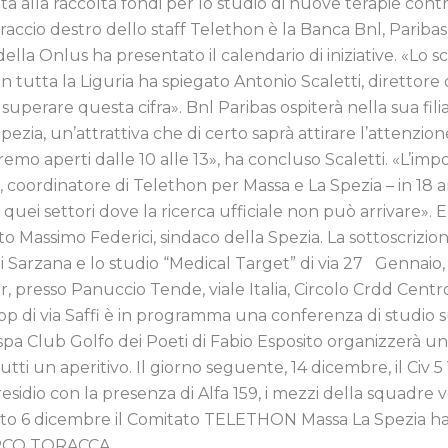
ta alla raccolta fondi per lo studio di nuove terapie cont
raccio destro dello staff Telethon è la Banca Bnl, Paribas
lla Onlus ha presentato il calendario di iniziative. «Lo 
n tutta la Liguria ha spiegato Antonio Scaletti, direttore 
 a superare questa cifra». Bnl Paribas ospiterà nella sua fi
ezia, un’attrattiva che di certo saprà attirare l’attenzion
remo aperti dalle 10 alle 13», ha concluso Scaletti. «L’imp
zi, coordinatore di Telethon per Massa e La Spezia – in 1
quei settori dove la ricerca ufficiale non può arrivare». E
to Massimo Federici, sindaco della Spezia. La sottoscrizion
p di Sarzana e lo studio “Medical Target” di via 27 Gennai
r, presso Panuccio Tende, viale Italia, Circolo Crdd Centr
op di via Saffi è in programma una conferenza di studio s
espa Club Golfo dei Poeti di Fabio Esposito organizzerà 
tti un aperitivo. Il giorno seguente, 14 dicembre, il Civ 5 V
esidio con la presenza di Alfa 159, i mezzi della squadre vo
abato 6 dicembre il Comitato TELETHON Massa La Spezia ha
MARCO TORACCA