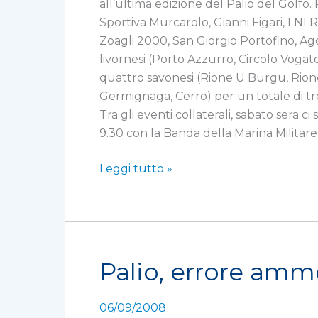
colori
all’ultima edizione del Palio del Golfo
spezzini
Sportiva Murcarolo, Gianni Figari, LNI 
Zoagli 2000, San Giorgio Portofino, Ago
livornesi (Porto Azzurro, Circolo Vogat
quattro savonesi (Rione U Burgu, Rione
Germignaga, Cerro) per un totale di tre
Tra gli eventi collaterali, sabato sera c
9.30 con la Banda della Marina Militare
Leggi tutto »
Palio, errore amme
Palio,
errore
ammesso
06/09/2008