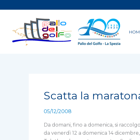
Vai
al
contenuto
HOM
Scatta la maraton
Scatta
la
maratona
05/12/2008
di
Telethon
Da domani, fino a domenica, si raccolg
da venerdì 12 a domenica 14 dicembre, ri