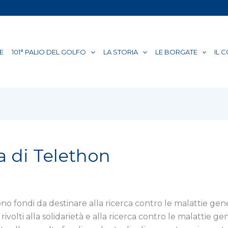
E
101° PALIO DEL GOLFO
LA STORIA
LE BORGATE
IL 
a di Telethon
ono fondi da destinare alla ricerca contro le malattie g
volti alla solidarietà e alla ricerca contro le malattie gen