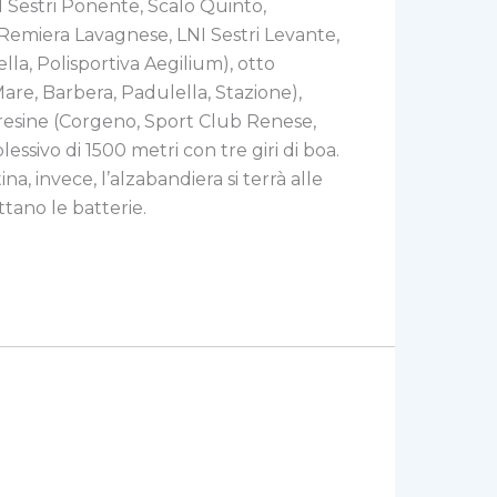
NI Sestri Ponente, Scalo Quinto,
a Remiera Lavagnese, LNI Sestri Levante,
lla, Polisportiva Aegilium), otto
are, Barbera, Padulella, Stazione),
aresine (Corgeno, Sport Club Renese,
ssivo di 1500 metri con tre giri di boa.
a, invece, l’alzabandiera si terrà alle
tano le batterie.