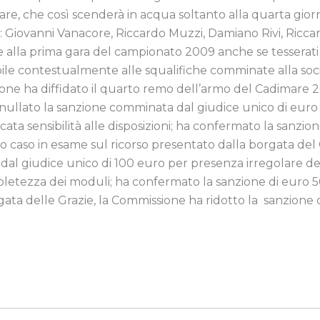
e, che così scenderà in acqua soltanto alla quarta gior
or: Giovanni Vanacore, Riccardo Muzzi, Damiano Rivi, Ricc
alla prima gara del campionato 2009 anche se tesserati in
le contestualmente alle squalifiche comminate alla soc
ione ha diffidato il quarto remo dell’armo del Cadimare 2
annullato la sanzione comminata dal giudice unico di eur
ta sensibilità alle disposizioni; ha confermato la sanzi
rzo caso in esame sul ricorso presentato dalla borgata de
l giudice unico di 100 euro per presenza irregolare del
tezza dei moduli; ha confermato la sanzione di euro 50 pe
rgata delle Grazie, la Commissione ha ridotto la sanzio