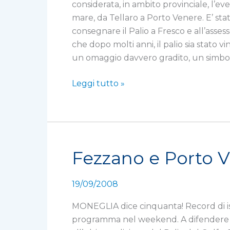
considerata, in ambito provinciale, l’ev
mare, da Tellaro a Porto Venere. E’ sta
consegnare il Palio a Fresco e all’ass
che dopo molti anni, il palio sia stato
un omaggio davvero gradito, un simbolo
Leggi tutto »
Fezzano e Porto V
Fezzano
e
Porto
19/09/2008
Venere
difendono
MONEGLIA dice cinquanta! Record di iscr
i
programma nel weekend. A difendere i 