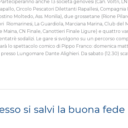
. Parteciperanno anche 13 società genovesi (Can. Voltri, L
Rapallo, Circolo Pescatori Dilettanti Rapallesi, Compagni
stino Moltedo, Ass. Monilia), due grossetane (Rione Pilare
ori Riomarinesi, La Guardiola, Marciana Marina, Club del M
 Maina, CN Finale, Canottieri Finale Ligure) e quattro v
ntatrè sodalizi. Le gare si svolgono su un percorso comple
i sarà lo spettacolo comico di Pippo Franco: domenica mattin
 presso Lungomare Dante Alighieri. Da sabato (12.30) scat
sso si salvi la buona fede