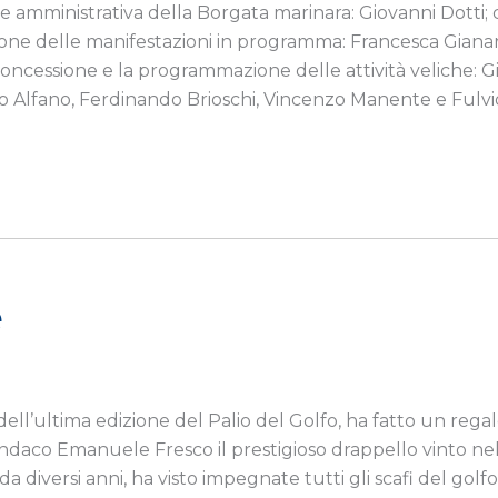
e amministrativa della Borgata marinara: Giovanni Dotti; c
zione delle manifestazioni in programma: Francesca Gianar
oncessione e la programmazione delle attività veliche: Gia
nco Alfano, Ferdinando Brioschi, Vincenzo Manente e Fulvi
e
ll’ultima edizione del Palio del Golfo, ha fatto un regal
ndaco Emanuele Fresco il prestigioso drappello vinto nel
a diversi anni, ha visto impegnate tutti gli scafi del gol