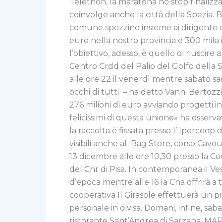
Telethon, la maratona no stop finalizza
coinvolge anche la città della Spezia. B
comune spezzino insieme ai dirigente de
euro nella nostro provincia e 300 mila i
l’obiettivo, adesso, è quello di riuscire
Centro Crdd del Palio del Golfo della Sp
alle ore 22 il venerdì mentre sabato sa
occhi di tutti – ha detto Vanni Bertoz
276 milioni di euro avviando progetti in 
felicissimi di questa unione» ha osserva
la raccolta è fissata presso l’ Ipercoo
visibili anche al Bag Store, corso Cavou
13 dicembre alle ore 10,30 presso la Co
del Cnr di Pisa. In contemporanea il V
d’epoca mentre alle 16 la Cna offrirà a tu
cooperativa Il Girasole effettuerà un pr
personale in divisa. Domani, infine, s
ristorante Sant’Andrea di Sarzana. 