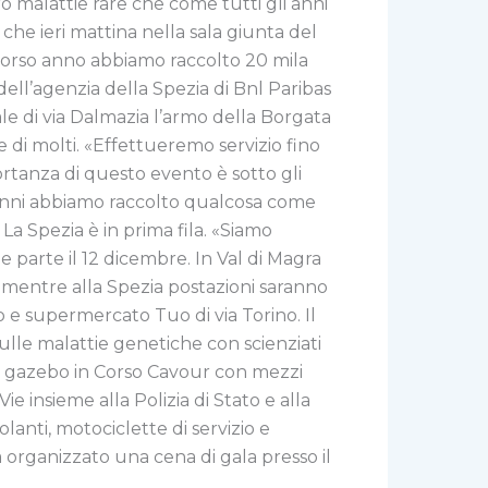
ro malattie rare che come tutti gli anni
 che ieri mattina nella sala giunta del
scorso anno abbiamo raccolto 20 mila
dell’agenzia della Spezia di Bnl Paribas
liale di via Dalmazia l’armo della Borgata
e di molti. «Effettueremo servizio fino
ortanza di questo evento è sotto gli
8 anni abbiamo raccolto qualcosa come
 La Spezia è in prima fila. «Siamo
e parte il 12 dicembre. In Val di Magra
o, mentre alla Spezia postazioni saranno
o e supermercato Tuo di via Torino. Il
ulle malattie genetiche con scienziati
un gazebo in Corso Cavour con mezzi
ie insieme alla Polizia di Stato e alla
lanti, motociclette di servizio e
 organizzato una cena di gala presso il