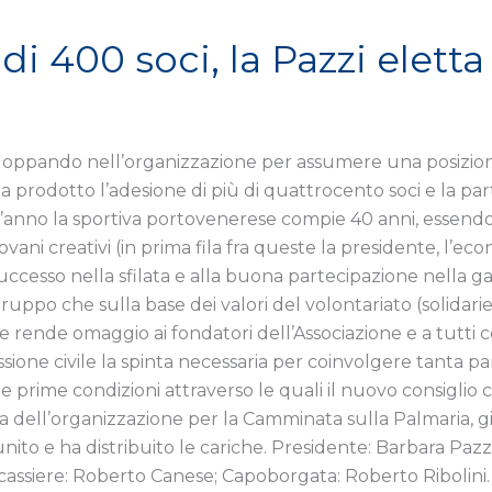
di 400 soci, la Pazzi elet
oppando nell’organizzazione per assumere una posizione
 prodotto l’adesione di più di quattrocento soci e la par
’anno la sportiva portovenerese compie 40 anni, essendo 
vani creativi (in prima fila fra queste la presidente, l’e
cesso nella sfilata e alla buona partecipazione nella ga
uppo che sulla base dei valori del volontariato (solidarietà
e rende omaggio ai fondatori dell’Associazione e a tutti c
ione civile la spinta necessaria per coinvolgere tanta pa
 prime condizioni attraverso le quali il nuovo consiglio c
a dell’organizzazione per la Camminata sulla Palmaria, g
iunito e ha distribuito le cariche. Presidente: Barbara Paz
siere: Roberto Canese; Capoborgata: Roberto Ribolini. As