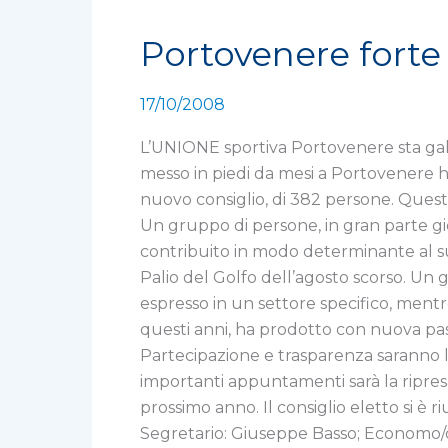
Portovenere forte 
Portovenere
forte
di
17/10/2008
400
soci,
L’UNIONE sportiva Portovenere sta gal
la
messo in piedi da mesi a Portovenere ha
Pazzi
nuovo consiglio, di 382 persone. Quest
eletta
Un gruppo di persone, in gran parte gio
nuovo
contribuito in modo determinante al suc
presidente
Palio del Golfo dell’agosto scorso. Un gr
espresso in un settore specifico, mentr
questi anni, ha prodotto con nuova pass
Partecipazione e trasparenza saranno le
importanti appuntamenti sarà la ripres
prossimo anno. Il consiglio eletto si è r
Segretario: Giuseppe Basso; Economo/cas