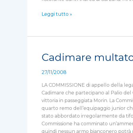
Leggi tutto »
Cadimare multato 
Cadimare
multato
e
27/11/2008
squalificato
per
LA COMMISSIONE di appello della lega 
due
Cadimare che partecipano al Palio del G
giornate
vittoria in passeggiata Morin. La Com
quarto remo dell’equipaggio junior che
stato abbordato irregolarmente da tifosi
Commissione ha comminato un’ammenda d
quindi nessun armo bianconero potrà pa