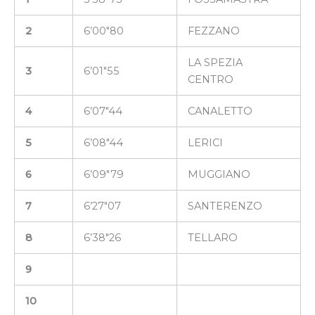
2
6’00″80
FEZZANO
LA SPEZIA
3
6’01″55
CENTRO
4
6’07″44
CANALETTO
5
6’08″44
LERICI
6
6’09″79
MUGGIANO
7
6’27″07
SANTERENZO
8
6’38″26
TELLARO
9
10