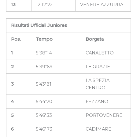
13
12’17″22
VENERE AZZURRA
Risultati Ufficiali Juniores
Pos.
Tempo
Borgata
1
5’38″14
CANALETTO
2
5’39″69
LE GRAZIE
LA SPEZIA
3
5’43″81
CENTRO
4
5’44″20
FEZZANO
5
5’46″33
PORTOVENERE
6
5’46″73
CADIMARE