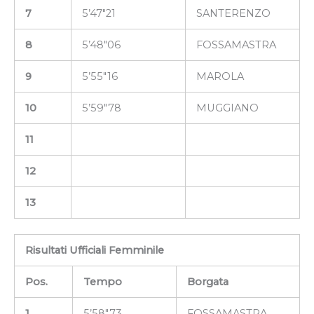
7
5’47″21
SANTERENZO
8
5’48″06
FOSSAMASTRA
9
5’55″16
MAROLA
10
5’59″78
MUGGIANO
11
12
13
Risultati Ufficiali Femminile
Pos.
Tempo
Borgata
1
5’58″73
FOSSAMASTRA