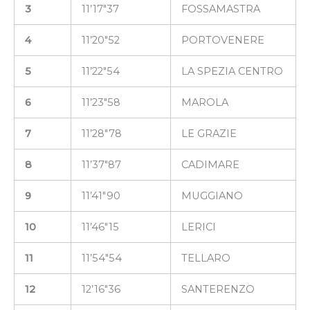
3
11’17″37
FOSSAMASTRA
4
11’20″52
PORTOVENERE
5
11’22″54
LA SPEZIA CENTRO
6
11’23″58
MAROLA
7
11’28″78
LE GRAZIE
8
11’37″87
CADIMARE
9
11’41″90
MUGGIANO
10
11’46″15
LERICI
11
11’54″54
TELLARO
12
12’16″36
SANTERENZO