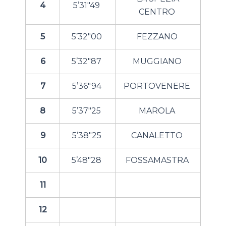
4
5’31″49
CENTRO
5
5’32″00
FEZZANO
6
5’32″87
MUGGIANO
7
5’36″94
PORTOVENERE
8
5’37″25
MAROLA
9
5’38″25
CANALETTO
10
5’48″28
FOSSAMASTRA
11
12