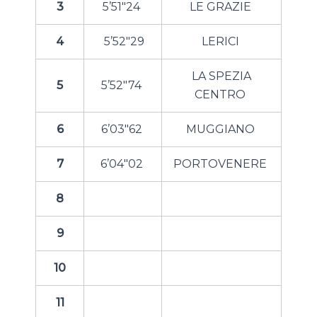
3
5’51″24
LE GRAZIE
4
5’52″29
LERICI
LA SPEZIA
5
5’52″74
CENTRO
6
6’03″62
MUGGIANO
7
6’04″02
PORTOVENERE
8
9
10
11