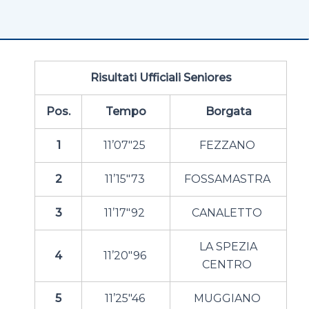
Risultati Ufficiali Seniores
Pos.
Tempo
Borgata
1
11’07″25
FEZZANO
2
11’15″73
FOSSAMASTRA
3
11’17″92
CANALETTO
LA SPEZIA
4
11’20″96
CENTRO
5
11’25″46
MUGGIANO