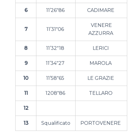
6
11’26″86
CADIMARE
VENERE
7
11’31″06
AZZURRA
8
11’32″18
LERICI
9
11’34″27
MAROLA
10
11’58″65
LE GRAZIE
11
1208″86
TELLARO
12
13
Squalificato
PORTOVENERE