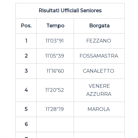
Risultati Ufficiali Seniores
Pos.
Tempo
Borgata
1
11’03″91
FEZZANO
2
11’05″39
FOSSAMASTRA
3
11’16″60
CANALETTO
VENERE
4
11’20″52
AZZURRA
5
11’28″19
MAROLA
6