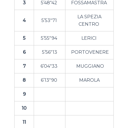
3
5’48″42
FOSSAMASTRA
LA SPEZIA
4
5’53″71
CENTRO
5
5’55″94
LERICI
6
5’56″13
PORTOVENERE
7
6’04″33
MUGGIANO
8
6’13″90
MAROLA
9
10
11