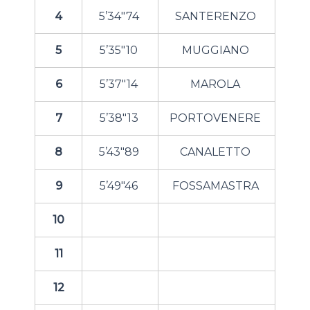
4
5’34″74
SANTERENZO
5
5’35″10
MUGGIANO
6
5’37″14
MAROLA
7
5’38″13
PORTOVENERE
8
5’43″89
CANALETTO
9
5’49″46
FOSSAMASTRA
10
11
12