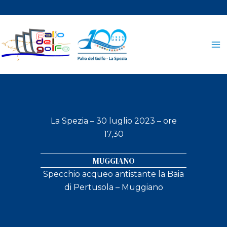
Vai
al
contenuto
La Spezia – 30 luglio 2023 – ore
17,30
MUGGIANO
Specchio acqueo antistante la Baia
di Pertusola – Muggiano