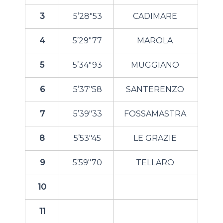
3
5’28″53
CADIMARE
4
5’29″77
MAROLA
5
5’34″93
MUGGIANO
6
5’37″58
SANTERENZO
7
5’39″33
FOSSAMASTRA
8
5’53″45
LE GRAZIE
9
5’59″70
TELLARO
10
11