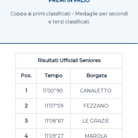
PREMI IN PALIO
Coppa ai primi classificati – Medaglie per secondi
e terzi classificati.
Risultati Ufficiali Seniores
Pos.
Tempo
Borgata
1
11’00″90
CANALETTO
2
11’07″59
FEZZANO
3
11’08″67
LE GRAZIE
4
11’09″27
MAROLA