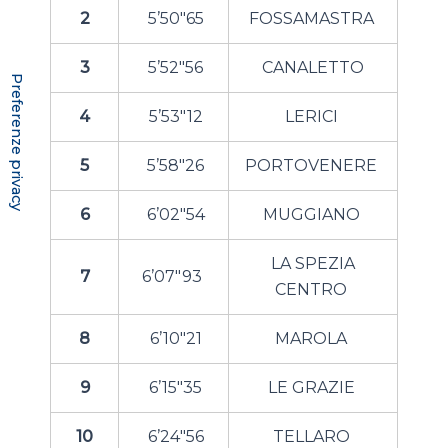
2
5’50″65
FOSSAMASTRA
3
5’52″56
CANALETTO
4
5’53″12
LERICI
5
5’58″26
PORTOVENERE
6
6’02″54
MUGGIANO
LA SPEZIA
7
6’07″93
CENTRO
8
6’10″21
MAROLA
9
6’15″35
LE GRAZIE
10
6’24″56
TELLARO