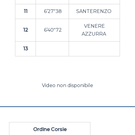
11
6’27″38
SANTERENZO
VENERE
12
6’40″72
AZZURRA
13
Video non disponibile
Ordine Corsie