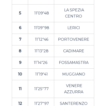
LA SPEZIA
5
11’09″48
CENTRO
6
11’09″98
LERICI
7
11’12″46
PORTOVENERE
8
11’13″28
CADIMARE
9
11’14″26
FOSSAMASTRA
10
11’19″41
MUGGIANO
VENERE
11
11’25″77
AZZURRA
12
11’27″97
SANTERENZO