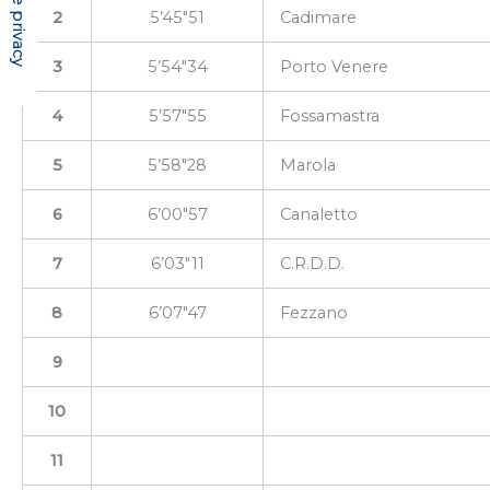
2
5’45″51
Cadimare
3
5’54″34
Porto Venere
4
5’57″55
Fossamastra
5
5’58″28
Marola
6
6’00″57
Canaletto
7
6’03″11
C.R.D.D.
8
6’07″47
Fezzano
9
10
11