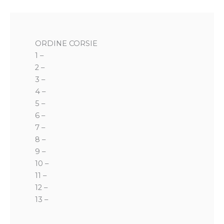
ORDINE CORSIE
1 –
2 –
3 –
4 –
5 –
6 –
7 –
8 –
9 –
10 –
11 –
12 –
13 –