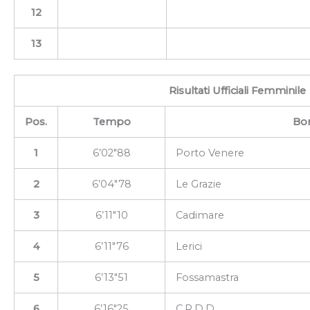
12
13
Risultati Ufficiali Femminile
Pos.
Tempo
Bor
1
6’02″88
Porto Venere
2
6’04″78
Le Grazie
3
6’11″10
Cadimare
4
6’11″76
Lerici
5
6’13″51
Fossamastra
6
6’16″25
C.R.D.D.