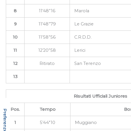
8
11’48”16
Marola
9
11’48”79
Le Grazie
10
11’58”56
C.R.D.D.
11
12’20”58
Lerici
12
Ritirato
San Terenzo
13
Risultati Ufficiali Juniores
Pos.
Tempo
Bo
1
5’44″10
Muggiano