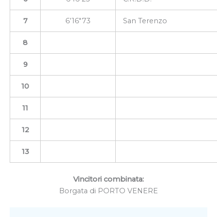
7
6’16″73
San Terenzo
8
9
10
11
12
13
Vincitori combinata:
Borgata di PORTO VENERE