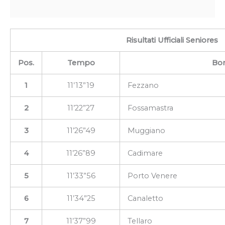
Risultati Ufficiali Seniores
Pos.
Tempo
Bor
1
11’13”19
Fezzano
2
11’22”27
Fossamastra
3
11’26”49
Muggiano
4
11’26”89
Cadimare
5
11’33”56
Porto Venere
6
11’34”25
Canaletto
7
11’37”99
Tellaro