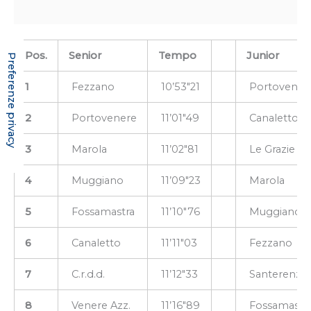
Pos.
Senior
Tempo
Junior
1
Fezzano
10’53″21
Portovener
2
Portovenere
11’01″49
Canaletto
3
Marola
11’02″81
Le Grazie
4
Muggiano
11’09″23
Marola
5
Fossamastra
11’10″76
Muggiano
6
Canaletto
11’11″03
Fezzano
7
C.r.d.d.
11’12″33
Santerenzo
8
Venere Azz.
11’16″89
Fossamastr