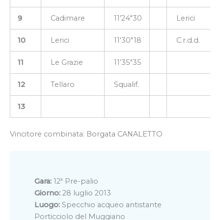
9
Cadimare
11’24″30
Lerici
10
Lerici
11’30″18
C.r.d.d.
11
Le Grazie
11’35″35
12
Tellaro
Squalif.
13
Vincitore combinata: Borgata CANALETTO
Gara:
12ª Pre-palio
Giorno:
28 luglio 2013
Luogo:
Specchio acqueo antistante
Porticciolo del Muggiano