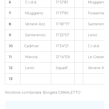
6
C.r.d.d.
11’12″81
Muggiano
7
Muggiano
11’17″81
Fossamastr
8
Venere Azz.
11’18″77
Santerenzo
9
Santerenzo
11’32″57
Lerici
10
Cadimar
11’34″21
C.r.d.d.
11
Marola
12’14″59
Le Grazie
12
Lerici
Squalif.
Venere Azz.
13
Vincitore combinata: Borgata CANALETTO