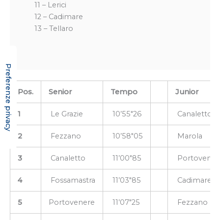
11 – Lerici
12 – Cadimare
13 – Tellaro
Pos.
Senior
Tempo
Junior
1
Le Grazie
10’55″26
Canaletto
2
Fezzano
10’58″05
Marola
3
Canaletto
11’00″85
Portovener
4
Fossamastra
11’03″85
Cadimare
5
Portovenere
11’07″25
Fezzano