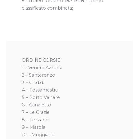
5° Trofeo “Alberto MANCINI” primo
classificato combinata;
ORDINE CORSIE
1 – Venere Azzurra
2 – Santerenzo
3 – C.r.d.d.
4 – Fossamastra
5 – Porto Venere
6 – Canaletto
7 – Le Grazie
8 – Fezzano
9 – Marola
10 – Muggiano