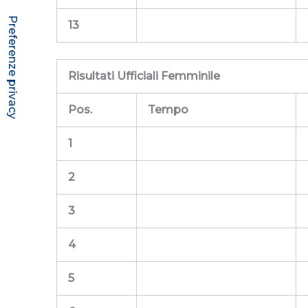
13
Risultati Ufficiali Femminile
Pos.
Tempo
1
2
3
4
5