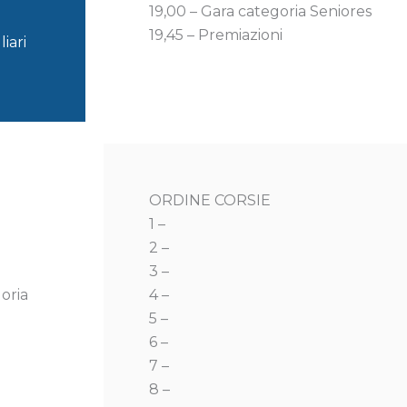
19,00 – Gara categoria Seniores
19,45 – Premiazioni
iari
ORDINE CORSIE
1 –
2 –
3 –
goria
4 –
5 –
6 –
7 –
8 –