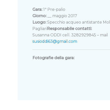
Gara:
1ª Pre-palio
Giorno:
__ maggio 2017
Luogo:
Specchio acqueo antistante Mo
Pagliari
Responsabile contatti:
Susanna ODDI cell. 3282929845 – mail
susioddi63@gmail.com
Fotografie della gara: