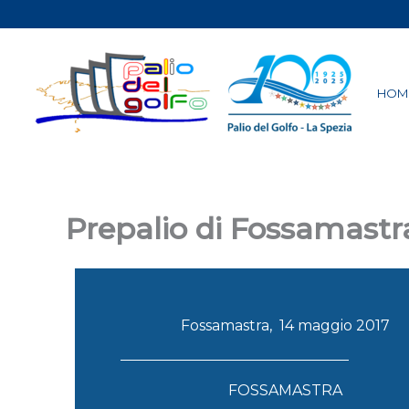
Vai
al
contenuto
HOM
Prepalio di Fossamastr
Fossamastra, 14 maggio 2017
FOSSAMASTRA