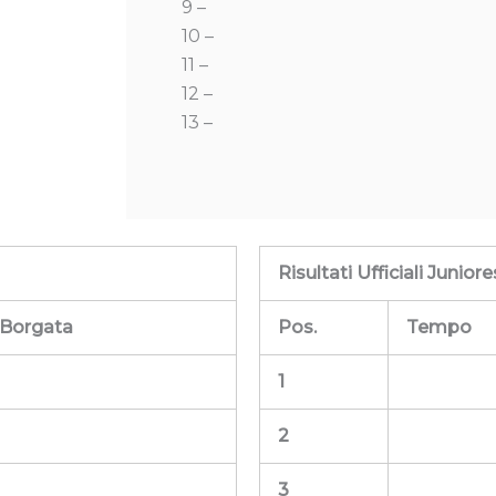
9 –
10 –
11 –
12 –
13 –
Risultati Ufficiali Juniore
Borgata
Pos.
Tempo
1
2
3