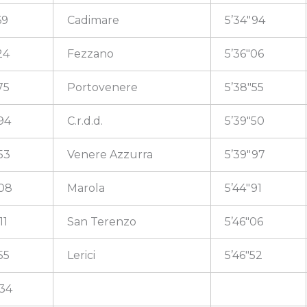
69
Cadimare
5’34″94
24
Fezzano
5’36″06
75
Portovenere
5’38″55
94
C.r.d.d.
5’39″50
53
Venere Azzurra
5’39″97
″08
Marola
5’44″91
11
San Terenzo
5’46″06
55
Lerici
5’46″52
″34