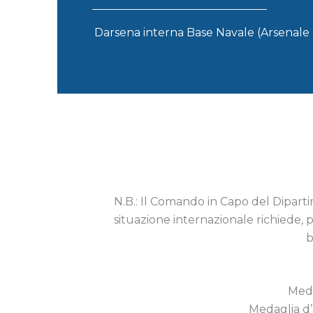
Darsena interna Base Navale (Arsenale 
N.B.: Il Comando in Capo del Diparti
situazione internazionale richiede, 
b
Meda
Medaglia d’a