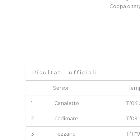
Coppa o targ
R i s u l t a t i u f f i c i a l i
Senior
Tem
1
Canaletto
11’04″
2
Cadimare
11’09
3
Fezzano
11’11″