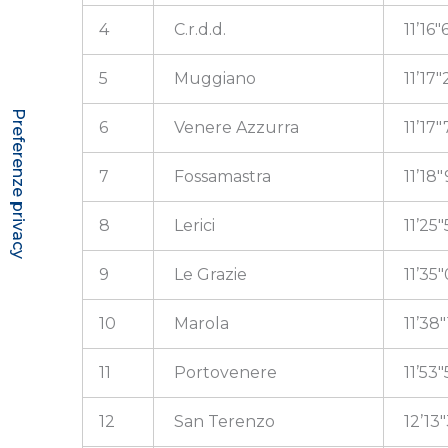
4
C.r.d.d.
11’16″
5
Muggiano
11’17″
6
Venere Azzurra
11’17″
7
Fossamastra
11’18″
8
Lerici
11’25″
9
Le Grazie
11’35
10
Marola
11’38″
11
Portovenere
11’53″
12
San Terenzo
12’13