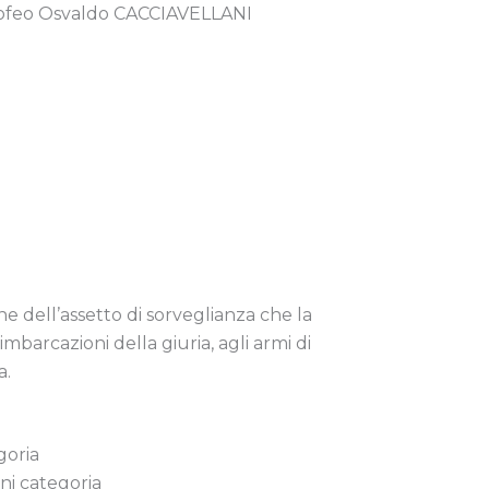
Trofeo Osvaldo CACCIAVELLANI
e dell’assetto di sorveglianza che la
barcazioni della giuria, agli armi di
a.
goria
gni categoria