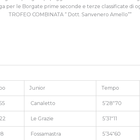
a per le Borgate prime seconde e terze classificate di o
TROFEO COMBINATA “ Dott. Sanvenero Amello””
po
Junior
Tempo
55
Canaletto
5’28″70
″22
Le Grazie
5’31″11
98
Fossamastra
5’34″60