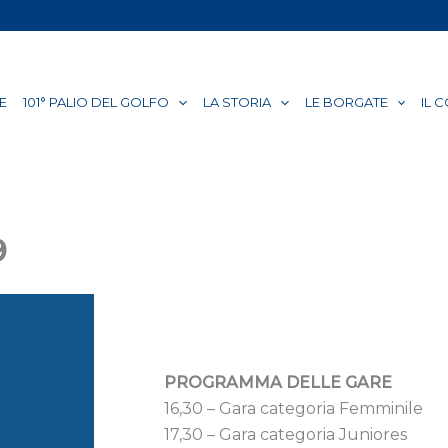
E
101° PALIO DEL GOLFO
LA STORIA
LE BORGATE
IL 
9
PROGRAMMA DELLE GARE
16,30 – Gara categoria Femminile
17,30 – Gara categoria Juniores