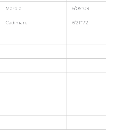
Marola
6’05″09
Cadimare
6’21″72