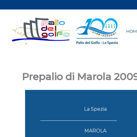
Vai
al
contenuto
HOM
Prepalio di Marola 200
La Spezia
MAROLA