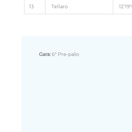
13
Tellaro
12’19
Gara:
6ª Pre-palio