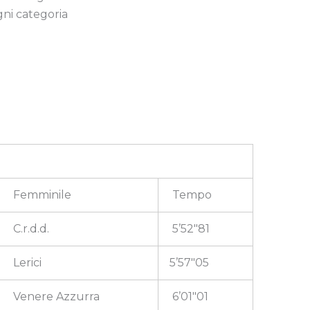
gni categoria
Femminile
Tempo
C.r.d.d.
5’52″81
Lerici
5’57″05
Venere Azzurra
6’01″01