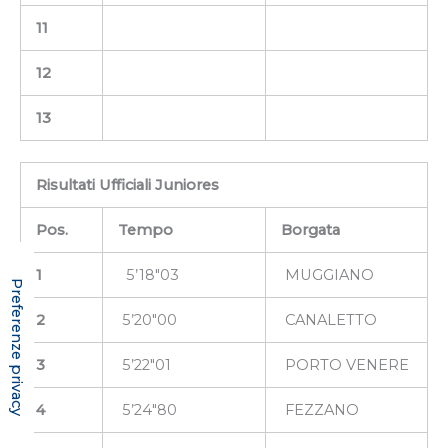
11
12
13
Risultati Ufficiali Juniores
Pos.
Tempo
Borgata
1
5’18″03
MUGGIANO
2
5’20″00
CANALETTO
3
5’22″01
PORTO VENERE
4
5’24″80
FEZZANO