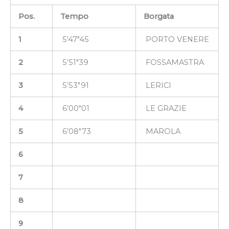
Pos.
Tempo
Borgata
1
5’47″45
PORTO VENERE
2
5’51″39
FOSSAMASTRA
3
5’53″91
LERICI
4
6’00″01
LE GRAZIE
5
6’08″73
MAROLA
6
7
8
9