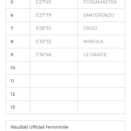
5
5’27″49
FOSSAMASTRA
6
5’27″79
SANTERENZO
7
5’28″30
CRDD
8
5’30″32
MAROLA
9
5’36″48
LE GRAZIE
10
11
12
13
Risultati Ufficiali Femminile