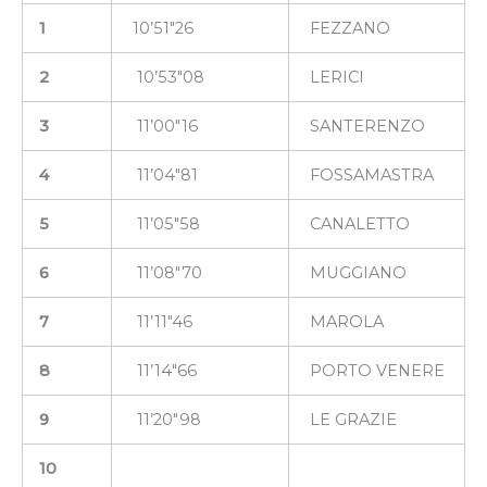
1
10’51″26
FEZZANO
2
10’53″08
LERICI
3
11’00″16
SANTERENZO
4
11’04″81
FOSSAMASTRA
5
11’05″58
CANALETTO
6
11’08″70
MUGGIANO
7
11’11″46
MAROLA
8
11’14″66
PORTO VENERE
9
11’20″98
LE GRAZIE
10