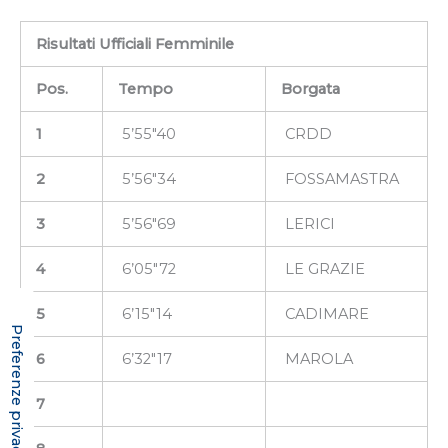
Risultati Ufficiali Femminile
Pos.
Tempo
Borgata
1
5’55″40
CRDD
2
5’56″34
FOSSAMASTRA
3
5’56″69
LERICI
4
6’05″72
LE GRAZIE
5
6’15″14
CADIMARE
6
6’32″17
MAROLA
7