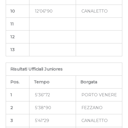
10
12’06″90
CANALETTO
11
12
13
Risultati Ufficiali Juniores
Pos.
Tempo
Borgata
1
5’36″72
PORTO VENERE
2
5’38″90
FEZZANO
3
5’41″29
CANALETTO