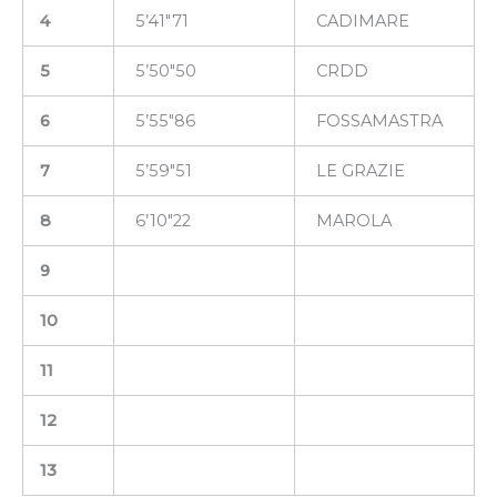
4
5’41″71
CADIMARE
5
5’50″50
CRDD
6
5’55″86
FOSSAMASTRA
7
5’59″51
LE GRAZIE
8
6’10″22
MAROLA
9
10
11
12
13