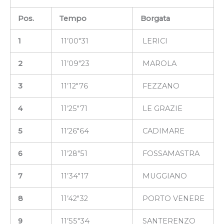
Pos.
Tempo
Borgata
1
11’00″31
LERICI
2
11’09″23
MAROLA
3
11’12″76
FEZZANO
4
11’25″71
LE GRAZIE
5
11’26″64
CADIMARE
6
11’28″51
FOSSAMASTRA
7
11’34″17
MUGGIANO
8
11’42″32
PORTO VENERE
9
11’55″34
SANTERENZO