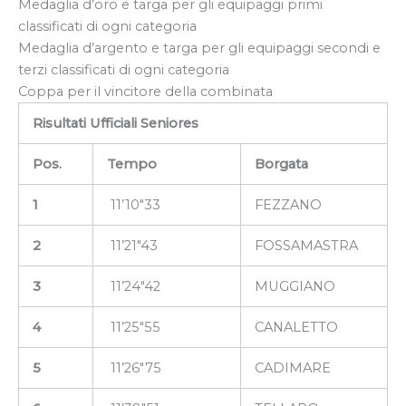
Medaglia d’oro e targa per gli equipaggi primi
classificati di ogni categoria
Medaglia d’argento e targa per gli equipaggi secondi e
terzi classificati di ogni categoria
Coppa per il vincitore della combinata
Risultati Ufficiali Seniores
Pos.
Tempo
Borgata
1
11’10″33
FEZZANO
2
11’21″43
FOSSAMASTRA
3
11’24″42
MUGGIANO
4
11’25″55
CANALETTO
5
11’26″75
CADIMARE