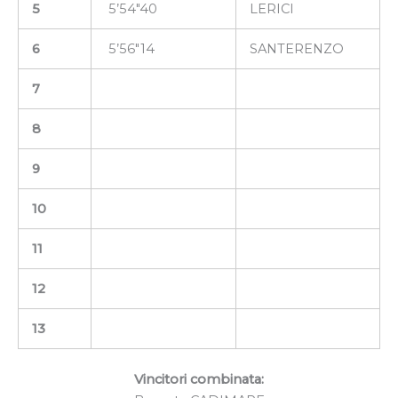
5
5’54″40
LERICI
6
5’56″14
SANTERENZO
7
8
9
10
11
12
13
Vincitori combinata: