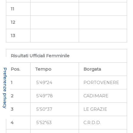
11
12
13
Risultati Ufficiali Femminile
Pos.
Tempo
Borgata
1
5’49″24
PORTOVENERE
2
5’49″78
CADIMARE
3
5’50″37
LE GRAZIE
4
5’52″63
C.R.D.D.