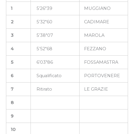
1
5’26″39
MUGGIANO
2
5’32″60
CADIMARE
3
5’38″07
MAROLA
4
5’52″68
FEZZANO
5
6’03″86
FOSSAMASTRA
6
Squalificato
PORTOVENERE
7
Ritirato
LE GRAZIE
8
9
10