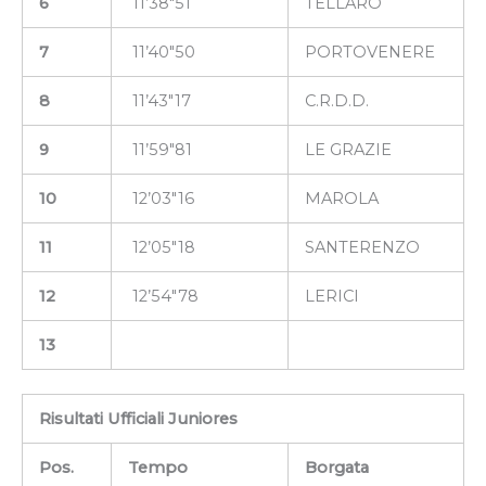
6
11’38″51
TELLARO
7
11’40″50
PORTOVENERE
8
11’43″17
C.R.D.D.
9
11’59″81
LE GRAZIE
10
12’03″16
MAROLA
11
12’05″18
SANTERENZO
12
12’54″78
LERICI
13
Risultati Ufficiali Juniores
Pos.
Tempo
Borgata