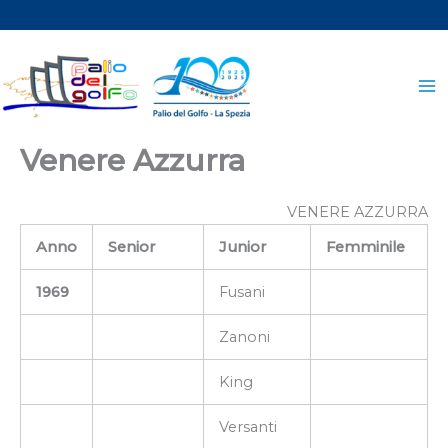
Vai
al
contenuto
Venere Azzurra
VENERE AZZURRA
Anno
Senior
Junior
Femminile
1969
Fusani
Zanoni
King
Versanti