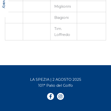
Migliorini
Biagioni
Tim.
Loffredo
LA SPEZIA | 2 AGOSTO 2025
101° Palio del Golfo