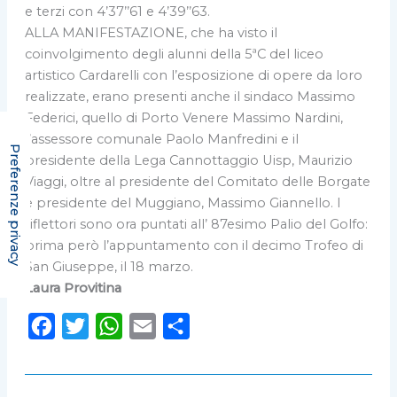
e terzi con 4’37’’61 e 4’39’’63.
ALLA MANIFESTAZIONE, che ha visto il
coinvolgimento degli alunni della 5ªC del liceo
artistico Cardarelli con l’esposizione di opere da loro
realizzate, erano presenti anche il sindaco Massimo
Federici, quello di Porto Venere Massimo Nardini,
l’assessore comunale Paolo Manfredini e il
presidente della Lega Cannottaggio Uisp, Maurizio
Viaggi, oltre al presidente del Comitato delle Borgate
e presidente del Muggiano, Massimo Giannello. I
riflettori sono ora puntati all’ 87esimo Palio del Golfo:
prima però l’appuntamento con il decimo Trofeo di
San Giuseppe, il 18 marzo.
Laura Provitina
F
T
W
E
C
a
w
h
m
o
c
i
a
a
n