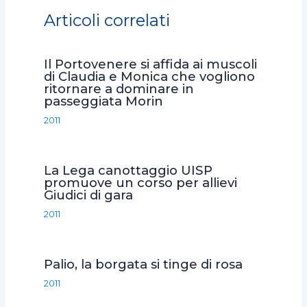
e
t
t
i
d
Articoli correlati
b
t
s
l
i
o
e
A
v
Il Portovenere si affida ai muscoli
o
r
p
i
di Claudia e Monica che vogliono
ritornare a dominare in
k
p
d
passeggiata Morin
i
2011
La Lega canottaggio UISP
promuove un corso per allievi
Giudici di gara
2011
Palio, la borgata si tinge di rosa
2011