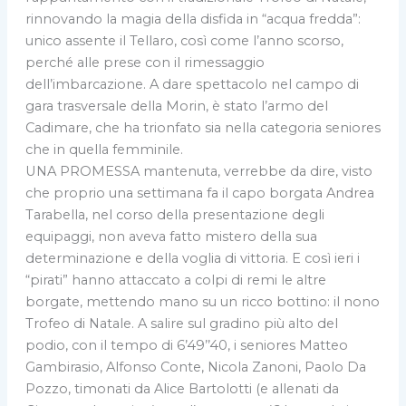
rinnovando la magia della disfida in “acqua fredda”:
unico assente il Tellaro, così come l’anno scorso,
perché alle prese con il rimessaggio
dell’imbarcazione. A dare spettacolo nel campo di
gara trasversale della Morin, è stato l’armo del
Cadimare, che ha trionfato sia nella categoria seniores
che in quella femminile.
UNA PROMESSA mantenuta, verrebbe da dire, visto
che proprio una settimana fa il capo borgata Andrea
Tarabella, nel corso della presentazione degli
equipaggi, non aveva fatto mistero della sua
determinazione e della voglia di vittoria. E così ieri i
“pirati” hanno attaccato a colpi di remi le altre
borgate, mettendo mano su un ricco bottino: il nono
Trofeo di Natale. A salire sul gradino più alto del
podio, con il tempo di 6’49’’40, i seniores Matteo
Gambirasio, Alfonso Conte, Nicola Zanoni, Paolo Da
Pozzo, timonati da Alice Bartolotti (e allenati da