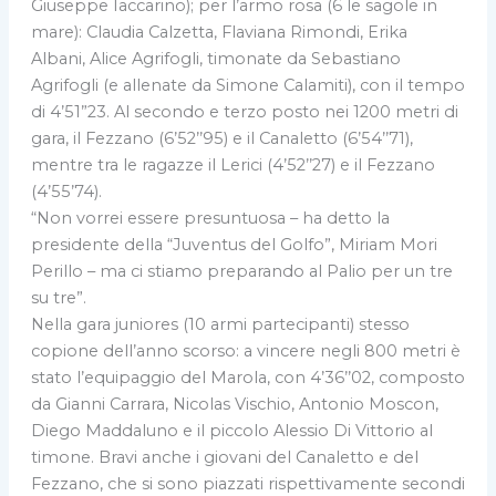
Giuseppe Iaccarino); per l’armo rosa (6 le sagole in
mare): Claudia Calzetta, Flaviana Rimondi, Erika
Albani, Alice Agrifogli, timonate da Sebastiano
Agrifogli (e allenate da Simone Calamiti), con il tempo
di 4’51”23. Al secondo e terzo posto nei 1200 metri di
gara, il Fezzano (6’52’’95) e il Canaletto (6’54’’71),
mentre tra le ragazze il Lerici (4’52’’27) e il Fezzano
(4’55’74).
“Non vorrei essere presuntuosa – ha detto la
presidente della “Juventus del Golfo”, Miriam Mori
Perillo – ma ci stiamo preparando al Palio per un tre
su tre”.
Nella gara juniores (10 armi partecipanti) stesso
copione dell’anno scorso: a vincere negli 800 metri è
stato l’equipaggio del Marola, con 4’36’’02, composto
da Gianni Carrara, Nicolas Vischio, Antonio Moscon,
Diego Maddaluno e il piccolo Alessio Di Vittorio al
timone. Bravi anche i giovani del Canaletto e del
Fezzano, che si sono piazzati rispettivamente secondi