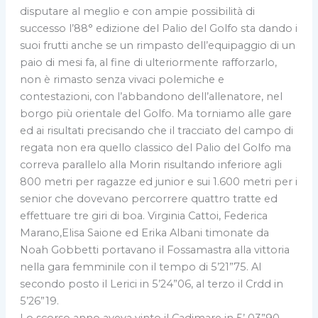
disputare al meglio e con ampie possibilità di
successo l’88° edizione del Palio del Golfo sta dando i
suoi frutti anche se un rimpasto dell’equipaggio di un
paio di mesi fa, al fine di ulteriormente rafforzarlo,
non è rimasto senza vivaci polemiche e
contestazioni, con l’abbandono dell’allenatore, nel
borgo più orientale del Golfo. Ma torniamo alle gare
ed ai risultati precisando che il tracciato del campo di
regata non era quello classico del Palio del Golfo ma
correva parallelo alla Morin risultando inferiore agli
800 metri per ragazze ed junior e sui 1.600 metri per i
senior che dovevano percorrere quattro tratte ed
effettuare tre giri di boa. Virginia Cattoi, Federica
Marano,Elisa Saione ed Erika Albani timonate da
Noah Gobbetti portavano il Fossamastra alla vittoria
nella gara femminile con il tempo di 5’21”75. Al
secondo posto il Lerici in 5’24”06, al terzo il Crdd in
5’26”19.
Lo scorso anno aveva vinto il Cadimare in 5’ 03”90,