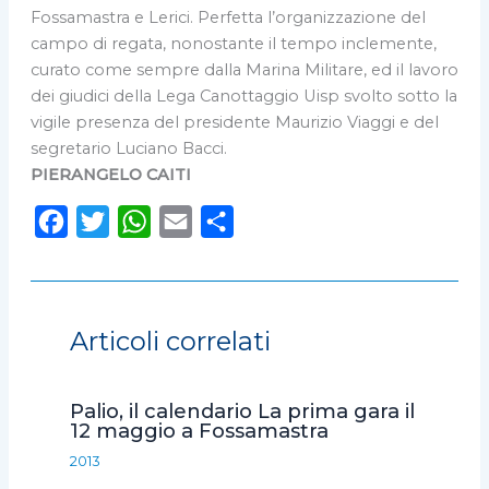
Fossamastra e Lerici. Perfetta l’organizzazione del
campo di regata, nonostante il tempo inclemente,
curato come sempre dalla Marina Militare, ed il lavoro
dei giudici della Lega Canottaggio Uisp svolto sotto la
vigile presenza del presidente Maurizio Viaggi e del
segretario Luciano Bacci.
PIERANGELO CAITI
F
T
W
E
C
a
w
h
m
o
c
i
a
a
n
e
t
t
i
d
Articoli correlati
b
t
s
l
i
o
e
A
v
Palio, il calendario La prima gara il
o
r
p
i
12 maggio a Fossamastra
k
p
d
2013
i