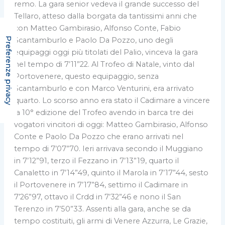
remo. La gara senior vedeva il grande successo del
Tellaro, atteso dalla borgata da tantissimi anni che
con Matteo Gambirasio, Alfonso Conte, Fabio
Scantamburlo e Paolo Da Pozzo, uno degli
equipaggi oggi più titolati del Palio, vinceva la gara
nel tempo di 7’11”22. Al Trofeo di Natale, vinto dal
Portovenere, questo equipaggio, senza
Scantamburlo e con Marco Venturini, era arrivato
quarto. Lo scorso anno era stato il Cadimare a vincere
la 10° edizione del Trofeo avendo in barca tre dei
vogatori vincitori di oggi: Matteo Gambirasio, Alfonso
Conte e Paolo Da Pozzo che erano arrivati nel
tempo di 7’07”70. Ieri arrivava secondo il Muggiano
in 7’12”91, terzo il Fezzano in 7’13”19, quarto il
Canaletto in 7’14”49, quinto il Marola in 7’17”44, sesto
il Portovenere in 7’17”84, settimo il Cadimare in
7’26”97, ottavo il Crdd in 7’32”46 e nono il San
Terenzo in 7’50”33. Assenti alla gara, anche se da
tempo costituiti, gli armi di Venere Azzurra, Le Grazie,