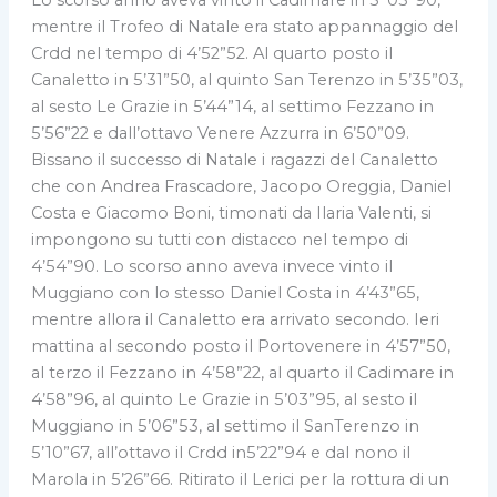
mentre il Trofeo di Natale era stato appannaggio del
Crdd nel tempo di 4’52”52. Al quarto posto il
Canaletto in 5’31”50, al quinto San Terenzo in 5’35”03,
al sesto Le Grazie in 5’44”14, al settimo Fezzano in
5’56”22 e dall’ottavo Venere Azzurra in 6’50”09.
Bissano il successo di Natale i ragazzi del Canaletto
che con Andrea Frascadore, Jacopo Oreggia, Daniel
Costa e Giacomo Boni, timonati da Ilaria Valenti, si
impongono su tutti con distacco nel tempo di
4’54”90. Lo scorso anno aveva invece vinto il
Muggiano con lo stesso Daniel Costa in 4’43”65,
mentre allora il Canaletto era arrivato secondo. Ieri
mattina al secondo posto il Portovenere in 4’57”50,
al terzo il Fezzano in 4’58”22, al quarto il Cadimare in
4’58”96, al quinto Le Grazie in 5’03”95, al sesto il
Muggiano in 5’06”53, al settimo il SanTerenzo in
5’10”67, all’ottavo il Crdd in5’22”94 e dal nono il
Marola in 5’26”66. Ritirato il Lerici per la rottura di un