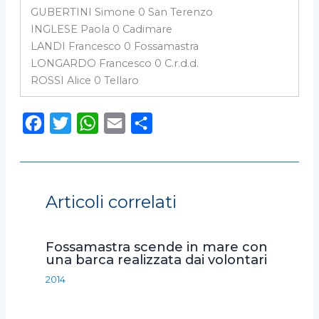
GUBERTINI Simone 0 San Terenzo
INGLESE Paola 0 Cadimare
LANDI Francesco 0 Fossamastra
LONGARDO Francesco 0 C.r.d.d.
ROSSI Alice 0 Tellaro
F
T
W
E
C
a
w
h
m
o
c
i
a
a
n
e
t
t
i
d
Articoli correlati
b
t
s
l
i
o
e
A
v
Fossamastra scende in mare con
o
r
p
i
una barca realizzata dai volontari
k
p
d
2014
i