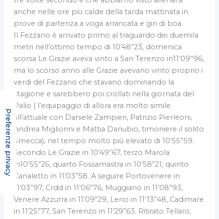
anche nelle ore più calde della tarda mattinata in
prove di partenza a voga arrancata e giri di boa.
Il Fezzano è arrivato primo al traguardo dei duemila
metri nell’ottimo tempo di 10’48”23, domenica
scorsa Le Grazie aveva vinto a San Terenzo in11’09”96,
ma lo scorso anno alle Grazie avevano vinto proprio i
verdi del Fezzano che stavano dominando la
stagione e sarebbero poi crollati nella giornata del
Palio ( l’equipaggio di allora era molto simile
all’attuale con Daniele Zampieri, Patrizio Pierleoni,
Andrea Migliorini e Mattia Danubio, timoniere il solito
Smecca), nel tempo molto più elevato di 10’55”59.
Secondo Le Grazie in 10’49”67, terzo Marola
in10’55”26, quarto Fossamastra in 10’58”21, quinto
Canaletto in 11’03”58. A seguire Portovenere in
11’03”97, Crdd in 11’06”76, Muggiano in 11’08”93,
Venere Azzurra in 11’09”29, Lerici in 11’13”48, Cadimare
in 11’25”77, San Terenzo in 11’29”63. Ritirato Tellaro,