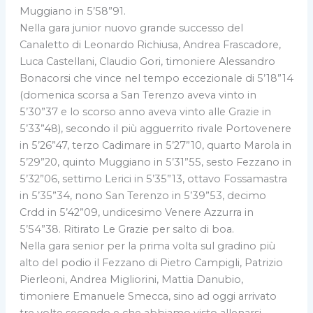
Muggiano in 5’58”91.
Nella gara junior nuovo grande successo del
Canaletto di Leonardo Richiusa, Andrea Frascadore,
Luca Castellani, Claudio Gori, timoniere Alessandro
Bonacorsi che vince nel tempo eccezionale di 5’18”14
(domenica scorsa a San Terenzo aveva vinto in
5’30”37 e lo scorso anno aveva vinto alle Grazie in
5’33”48), secondo il più agguerrito rivale Portovenere
in 5’26”47, terzo Cadimare in 5’27”10, quarto Marola in
5’29”20, quinto Muggiano in 5’31”55, sesto Fezzano in
5’32”06, settimo Lerici in 5’35”13, ottavo Fossamastra
in 5’35”34, nono San Terenzo in 5’39”53, decimo
Crdd in 5’42”09, undicesimo Venere Azzurra in
5’54”38. Ritirato Le Grazie per salto di boa.
Nella gara senior per la prima volta sul gradino più
alto del podio il Fezzano di Pietro Campigli, Patrizio
Pierleoni, Andrea Migliorini, Mattia Danubio,
timoniere Emanuele Smecca, sino ad oggi arrivato
tre volte secondo e che abbiamo visto allenarsi