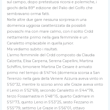
sul campo, dopo pretestuosi ricorsi e polemiche, i
giochi della 89° edizione del Palio del Golfo che
sembravano ormai fatti.
Nelle altre due gare nessuna sorpresa in una
domenica uggiosa caratterizzata da possibili
piovaschi ma con mare calmo, con il solito Crdd
nettamente primo nella gara femminile e un
Canaletto implacabile in quella junior.
Ma vediamo subito i risultati.
L’armo femminile del Crdd composto da Claudia
Calzetta, Elisa Carpena, Serena Capellini, Martina
Schiffini, timoniere Martina De Cesare è arrivato
primo nel tempo di 5’41”44 (domenica scorsa a San
Terenzo nella gara della Venere Azzurra aveva vinto in
5’50”32, mentre lo scorso anno alle Grazie aveva vinto
il Lerici in 5’52”69), secondo Canaletto in 5’44”78,
terzo Fossamastra in 5’48”15, quarto Cadimare in
5’51”73, quinto Lerici in 5’53”25, sesto Fezzano in
5’55”79, settimo Le Grazie in 5’56”01, ottavo