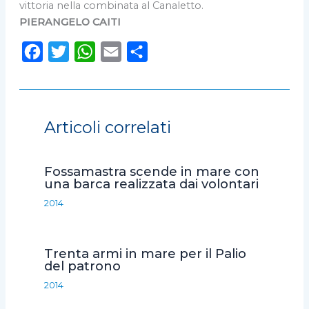
vittoria nella combinata al Canaletto.
PIERANGELO CAITI
F
T
W
E
C
a
w
h
m
o
c
i
a
a
n
e
t
t
i
d
Articoli correlati
b
t
s
l
i
o
e
A
v
Fossamastra scende in mare con
o
r
p
i
una barca realizzata dai volontari
k
p
d
2014
i
Trenta armi in mare per il Palio
del patrono
2014