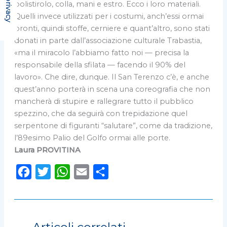
polistirolo, colla, mani e estro. Ecco i loro materiali.
Quelli invece utilizzati per i costumi, anch’essi ormai
pronti, quindi stoffe, cerniere e quant’altro, sono stati
donati in parte dall’associazione culturale Trabastia,
«ma il miracolo l’abbiamo fatto noi — precisa la
responsabile della sfilata — facendo il 90% del
lavoro». Che dire, dunque. Il San Terenzo c’è, e anche
quest’anno porterà in scena una coreografia che non
mancherà di stupire e rallegrare tutto il pubblico
spezzino, che da seguirà con trepidazione quel
serpentone di figuranti “salutare”, come da tradizione,
l’89esimo Palio del Golfo ormai alle porte.
Laura PROVITINA
F
T
W
E
C
a
w
h
m
o
c
i
a
a
n
e
t
t
i
d