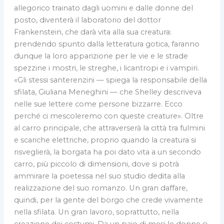
allegorico trainato dagli uomini e dalle donne del
posto, diventerà il laboratorio del dottor
Frankenstein, che darà vita alla sua creatura:
prendendo spunto dalla letteratura gotica, faranno
dunque la loro apparizione per le vie e le strade
spezzine i mostri, le streghe, i licantropi e i vampiri.
«Gli stessi santerenzini — spiega la responsabile della
sfilata, Giuliana Meneghini — che Shelley descriveva
nelle sue lettere come persone bizzarre. Ecco
perché ci mescoleremo con queste creature». Oltre
al carro principale, che attraverserà la città tra fulmini
e scariche elettriche, proprio quando la creatura si
risveglierà, la borgata ha poi dato vita a un secondo
carro, più piccolo di dimensioni, dove si potrà
ammirare la poetessa nel suo studio dedita alla
realizzazione del suo romanzo. Un gran daffare,
quindi, per la gente del borgo che crede vivamente
nella sfilata. Un gran lavoro, soprattutto, nella
creazione dei costumi. Da un paio di mesi le donne si