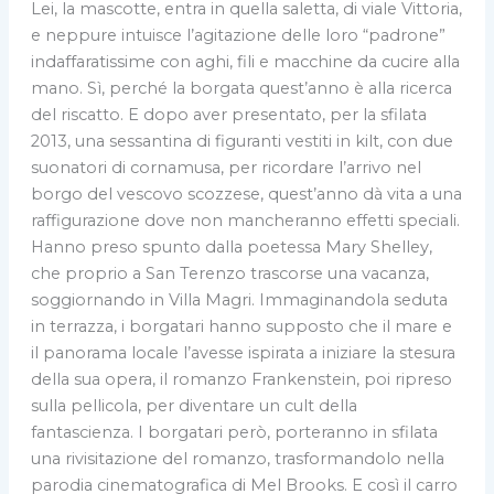
Lei, la mascotte, entra in quella saletta, di viale Vittoria,
e neppure intuisce l’agitazione delle loro “padrone”
indaffaratissime con aghi, fili e macchine da cucire alla
mano. Sì, perché la borgata quest’anno è alla ricerca
del riscatto. E dopo aver presentato, per la sfilata
2013, una sessantina di figuranti vestiti in kilt, con due
suonatori di cornamusa, per ricordare l’arrivo nel
borgo del vescovo scozzese, quest’anno dà vita a una
raffigurazione dove non mancheranno effetti speciali.
Hanno preso spunto dalla poetessa Mary Shelley,
che proprio a San Terenzo trascorse una vacanza,
soggiornando in Villa Magri. Immaginandola seduta
in terrazza, i borgatari hanno supposto che il mare e
il panorama locale l’avesse ispirata a iniziare la stesura
della sua opera, il romanzo Frankenstein, poi ripreso
sulla pellicola, per diventare un cult della
fantascienza. I borgatari però, porteranno in sfilata
una rivisitazione del romanzo, trasformandolo nella
parodia cinematografica di Mel Brooks. E così il carro