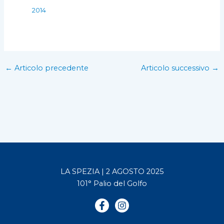
2014
←
Articolo precedente
Articolo successivo
→
LA SPEZIA | 2 AGOSTO 2025
101° Palio del Golfo