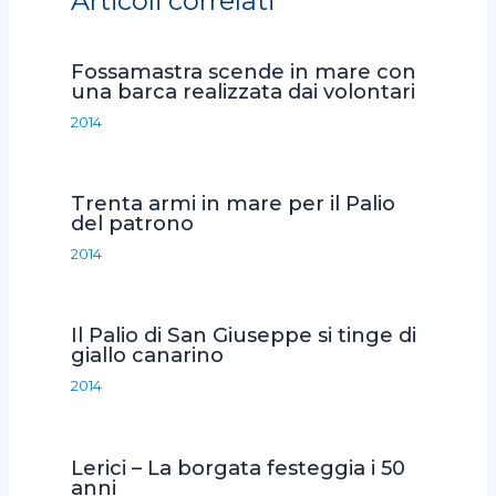
Articoli correlati
b
t
s
l
i
o
e
A
v
Fossamastra scende in mare con
o
r
p
i
una barca realizzata dai volontari
k
p
d
2014
i
Trenta armi in mare per il Palio
del patrono
2014
Il Palio di San Giuseppe si tinge di
giallo canarino
2014
Lerici – La borgata festeggia i 50
anni