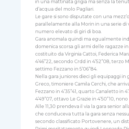
in una mattinata grigia ma senza la tenut
d’acqua del molo Pagliari.
Le gare si sono disputate con una mezz’or
parallelamente alla Morin in una serie di
numero elevato di giri di boa.
Gara anomala quindi ma egualmente indica
domenica scorsa gli armi delle ragazze in
costituito da Virginia Cattoi, Federica Ma
4’46”22, secondo Crdd in 4’52”08, terzo Mu
settimo Fezzano in 5’06”84.
Nella gara juniores dieci gli equipaggi in
Greco, timoniere Camila Cerchi, che arriv
Fezzano in 4’35”41, quarto Canaletto in 4
4’49”07, ottavo Le Grazie in 4’50”10, nono C
Alle 11,30 prendeva il via la gara senior 
che conduceva tutta la gara senza nessuna
secondo classificato Portovenere, un dis
Primi meritatamente quindi Leonardo Rich