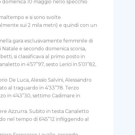
nno domenica 10 maggio nello specchio
 maltempo e si sono svolte
nalmente sui 2 mila metri) e quindi con un
 nella gara esclusivamente femminile di
 di Natale e secondo domenica scorsa,
tti, si classificava al primo posto in
letto in 4’57”97, sesto Lerici in 5’01”82,
rio De Luca, Alessio Salvini, Alessandro
ato al traguardo in 4’33”78. Terzo
zo in 4’43”30, settimo Cadimare in
nere Azzurra. Subito in testa Canaletto
do nel tempo di 6’45”12 infliggendo al
oniere Francesco Lavalle, secondo