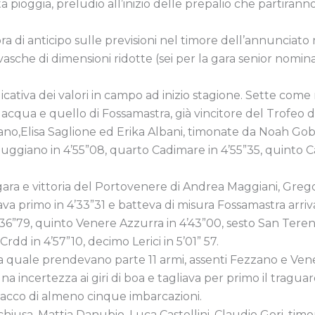
a pioggia, preludio all’inizio delle prepalio che partira
a di anticipo sulle previsioni nel timore dell’annunciato
 vasche di dimensioni ridotte (sei per la gara senior nomi
tiva dei valori in campo ad inizio stagione. Sette come
 acqua e quello di Fossamastra, già vincitore del Trofeo
rano,Elisa Saglione ed Erika Albani, timonate da Noah Gobbe
ggiano in 4’55”08, quarto Cadimare in 4’55”35, quinto Cana
 gara e vittoria del Portovenere di Andrea Maggiani, Grego
ava primo in 4’33”31 e batteva di misura Fossamastra arriv
’36”79, quinto Venere Azzurra in 4’43”00, sesto San Teren
rdd in 4’57”10, decimo Lerici in 5’01” 57.
alla quale prendevano parte 11 armi, assenti Fezzano e Ve
 incertezza ai giri di boa e tagliava per primo il traguar
tacco di almeno cinque imbarcazioni.
iusa, Mattia Danubio, Luca Castellini, Claudio Gori, tim