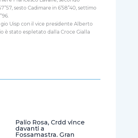
57”57, sesto Cadimare in 6’58”40, settimo
”96.
gio Uisp con il vice presidente Alberto
rio è stato espletato dalla Croce Gialla
Palio Rosa, Crdd vince
davanti a
Fossamastra. Gran