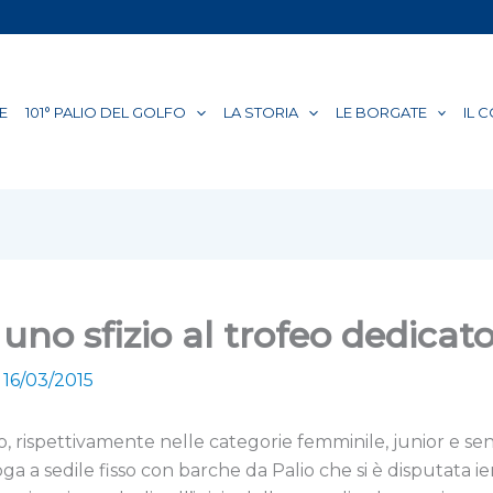
E
101° PALIO DEL GOLFO
LA STORIA
LE BORGATE
IL 
e uno sfizio al trofeo dedic
/
16/03/2015
spettivamente nelle categorie femminile, junior e senio
a a sedile fisso con barche da Palio che si è disputata ie