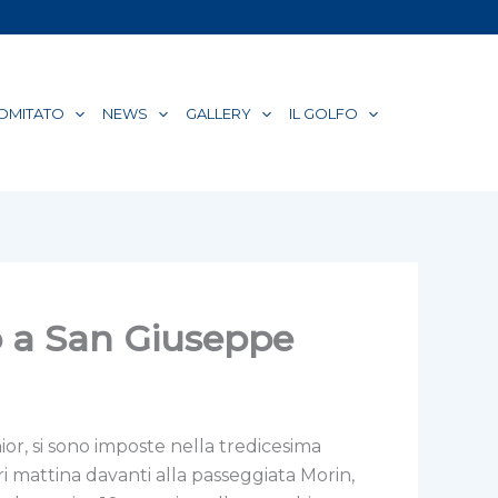
COMITATO
NEWS
GALLERY
IL GOLFO
ato a San Giuseppe
r, si sono imposte nella tredicesima
ri mattina davanti alla passeggiata Morin,