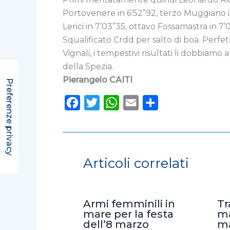
Portovenere in 6’52”92, terzo Muggiano in
Lerici in 7’03”35, ottavo Fossamastra in 7
Squalificato Crdd per salto di boa. Perfe
Vignali, i tempestivi risultati li dobbiamo 
della Spezia.
Pierangelo CAITI
F
T
W
E
C
a
w
h
m
o
c
i
a
a
n
e
t
t
i
d
Articoli correlati
b
t
s
l
i
o
e
A
v
o
r
p
i
Armi femminili in
Tr
k
p
d
mare per la festa
ma
dell’8 marzo
ma
i