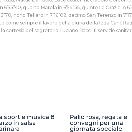
 6’53”40, quarto Marola in 6’54”35, quinto Le Grazie in 6’
’05”70, nono Tellaro in 7’16”02, decimo San Terenzo in 7’17
tto come sempre il lavoro della giuria della lega Canottag
alla cortesia del segretario Luciano Bacci. Il servizio sanita
a sport e musica 8
Palio rosa, regata e
rzo in salsa
convegni per una
rinara
giornata speciale