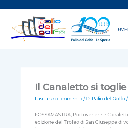
Vai
al
contenuto
HOM
Il Canaletto si togli
Lascia un commento
/ Di
Palio del Golfo
FOSSAMASTRA, Portovenere e Canaletto, ri
edizione del Trofeo di San Giuseppe di vog