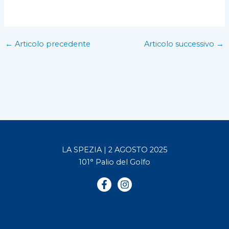
←
Articolo precedente
Articolo successivo
→
LA SPEZIA | 2 AGOSTO 2025
101° Palio del Golfo