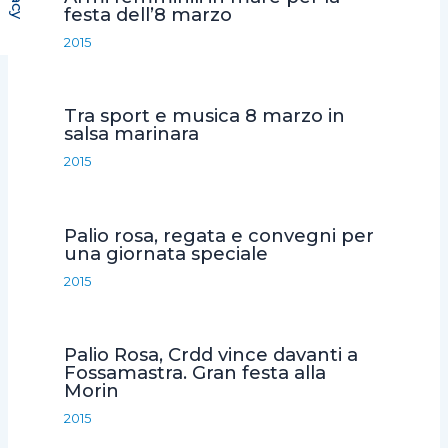
o
r
p
i
festa dell’8 marzo
k
p
d
2015
i
Tra sport e musica 8 marzo in
salsa marinara
2015
Palio rosa, regata e convegni per
una giornata speciale
2015
Palio Rosa, Crdd vince davanti a
Fossamastra. Gran festa alla
Morin
2015