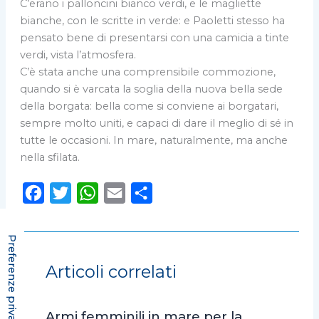
C’erano i palloncini bianco verdi, e le magliette
bianche, con le scritte in verde: e Paoletti stesso ha
pensato bene di presentarsi con una camicia a tinte
verdi, vista l’atmosfera.
C’è stata anche una comprensibile commozione,
quando si è varcata la soglia della nuova bella sede
della borgata: bella come si conviene ai borgatari,
sempre molto uniti, e capaci di dare il meglio di sé in
tutte le occasioni. In mare, naturalmente, ma anche
nella sfilata.
F
T
W
E
C
a
w
h
m
o
c
i
a
a
n
e
t
t
i
d
Articoli correlati
b
t
s
l
i
o
e
A
v
Armi femminili in mare per la