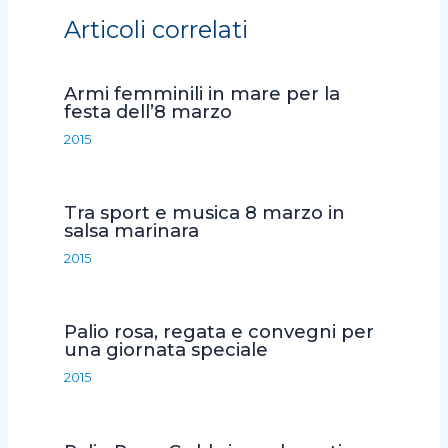
e
t
t
i
d
Articoli correlati
b
t
s
l
i
o
e
A
v
Armi femminili in mare per la
o
r
p
i
festa dell’8 marzo
k
p
d
2015
i
Tra sport e musica 8 marzo in
salsa marinara
2015
Palio rosa, regata e convegni per
una giornata speciale
2015