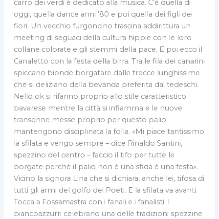
carro dei verdi è dedicato alla musica. C’è quella di
oggi, quella dance anni ’80 e poi quella dei figli dei
fiori. Un vecchio furgoncino trascina addirittura un
meeting di seguaci della cultura hippie con le loro
collane colorate e gli stemmi della pace. E poi ecco il
Canaletto con la festa della birra. Tra le fila dei canarini
spiccano bionde borgatare dalle trecce lunghissime
che si deliziano della bevanda preferita dai tedeschi.
Nello ok si rifanno proprio allo stile caratteristico
bavarese mentre la città si infiamma e le nuove
transenne messe proprio per questo palio
mantengono disciplinata la folla. «Mi piace tantissimo
la sfilata e vengo sempre – dice Rinaldo Santini,
spezzino del centro – faccio il tifo per tutte le
borgate perché il palio non è una sfida è una festa».
Vicino la signora Lina che si dichiara, anche lei, tifosa di
tutti gli armi del golfo dei Poeti. E la sfilata va avanti.
Tocca a Fossamastra con i fanali e i fanalisti. I
biancoazzurri celebrano una delle tradizioni spezzine