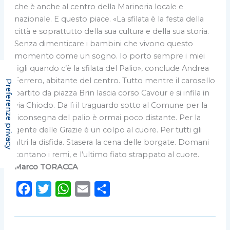
che è anche al centro della Marineria locale e
nazionale. E questo piace. «La sfilata è la festa della
città e soprattutto della sua cultura e della sua storia.
Senza dimenticare i bambini che vivono questo
momento come un sogno. Io porto sempre i miei
figli quando c’è la sfilata del Palio», conclude Andrea
Ferrero, abitante del centro. Tutto mentre il carosello
partito da piazza Brin lascia corso Cavour e si infila in
via Chiodo. Da lì il traguardo sotto al Comune per la
riconsegna del palio è ormai poco distante. Per la
gente delle Grazie è un colpo al cuore. Per tutti gli
altri la disfida. Stasera la cena delle borgate. Domani
contano i remi, e l’ultimo fiato strappato al cuore.
Marco TORACCA
F
T
W
E
C
a
w
h
m
o
c
i
a
a
n