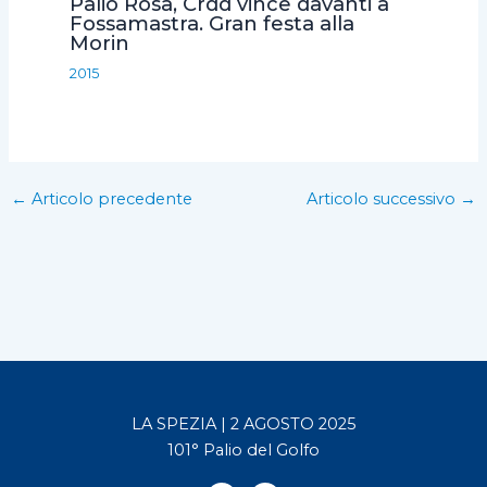
Palio Rosa, Crdd vince davanti a
Fossamastra. Gran festa alla
Morin
2015
←
Articolo precedente
Articolo successivo
→
LA SPEZIA | 2 AGOSTO 2025
101° Palio del Golfo