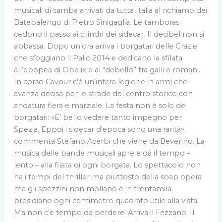
musicali di samba arrivati da tutta Italia al richiamo dei
Batebalengo di Pietro Sinigaglia. Le tamboras
cedono il passo ai cilindri dei sidecar. Il decibel non si
abbassa. Dopo un’ora arriva i borgatari delle Grazie
che sfoggiano il Palio 2014 e dedicano la sfilata
all’epopea di Obelix e al “debello” tra galli e romani.
In corso Cavour c’è un’intera legione in armi che
avanza decisa per le strade del centro storico con
andatura fiera e marziale. La festa non è solo dei
borgatari: «E’ bello vedere tanto impegno per
Spezia. Eppoi i sidecar d’epoca sono una rarità»,
commenta Stefano Acerbi che viene da Beverino. La
musica delle bande musicali apre e dà il tempo –
lento – alla filata di ogni borgata. Lo spettacolo non
ha i tempi del thriller ma piuttosto della soap opera
ma gli spezzini non mollano e in trentamila
presidiano ogni centimetro quadrato utile alla vista.
Ma non c’è tempo da perdere. Arriva il Fezzano. Il