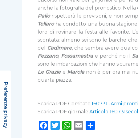
anche la fotografia del pronostico. Nella 
Palio
rispetterà le previsioni, e non semp
Tellaro
ha condotto una buona stagione
loro di rovinare la festa alle favorite.
scontata: almeno sei sono le barche che
del
Cadimare
, che sembra avere qualcos
Fezzano
,
Fossamastra
e perché no il
S
sono le imbarcazioni che hanno sicuramen
Le Grazie
e
Marola
non è per ora mai rius
quarta piazza.
Scarica PDF Comitato:
160731 -Armi pronti
Scarica PDF giornale:
Articolo 160731seco
F
T
W
E
C
a
w
h
m
o