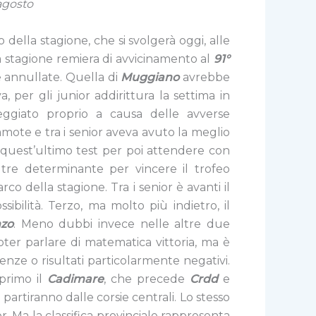
 agosto
io della
stagione, che si svolgerà oggi, alle
a stagione remiera di avvicinamento al
91°
e annullate. Quella di
Muggiano
avrebbe
, per gli junior addirittura la settima in
eggiato proprio a causa delle avverse
mote e tra i senior aveva avuto la meglio
quest’ultimo test per poi attendere con
oltre determinante per vincere il trofeo
arco della stagione. Tra i senior è avanti il
ibilità. Terzo, ma molto più indietro, il
nzo
. Meno dubbi invece nelle altre due
oter parlare di matematica vittoria, ma è
enze o risultati particolarmente negativi.
primo il
Cadimare
, che precede
Crdd
e
 partiranno dalle corsie centrali. Lo stesso
r. Ma la classifica provinciale rappresenta