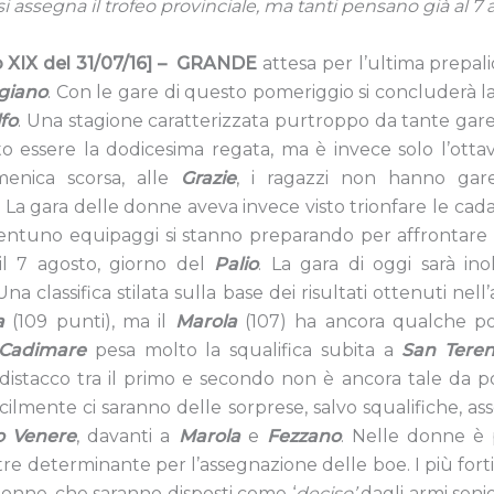
i assegna il trofeo provinciale, ma tanti pensano già al 7
 XIX del 31/07/16] –
GRANDE
attesa per l’ultima prepal
giano
. Con le gare di questo pomeriggio si concluderà l
lfo
. Una stagione caratterizzata purtroppo da tante gar
to essere la dodicesima regata, ma è invece solo l’ottava
enica scorsa, alle
Grazie
, i ragazzi non hanno gar
La gara delle donne aveva invece visto trionfare le cada
rentuno equipaggi si stanno preparando per affrontare 
il 7 agosto, giorno del
Palio
. La gara di oggi sarà in
Una classifica stilata sulla base dei risultati ottenuti nell’
a
(109 punti), ma il
Marola
(107) ha ancora qualche poss
Cadimare
pesa molto la squalifica subita a
San Tere
l distacco tra il primo e secondo non è ancora tale da p
ilmente ci saranno delle sorprese, salvo squalifiche, ass
o
Venere
, davanti a
Marola
e
Fezzano
. Nelle donne è 
noltre determinante per l’assegnazione delle boe. I più forti
 donne, che saranno disposti come ‘
deciso’
dagli armi senio