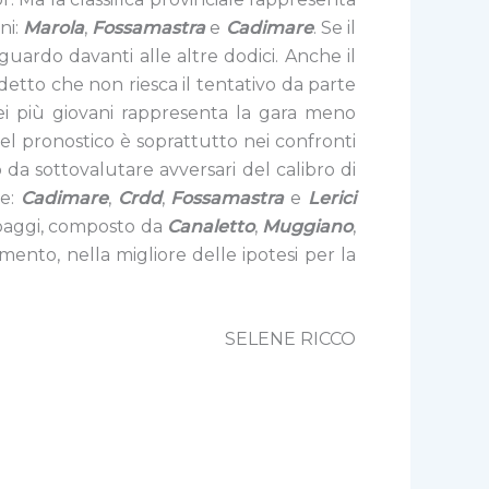
ni:
Marola
,
Fossamastra
e
Cadimare
. Se il
aguardo davanti alle altre dodici. Anche il
etto che non riesca il tentativo da parte
 dei più giovani rappresenta la gara meno
del pronostico è soprattutto nei confronti
 da sottovalutare avversari del calibro di
le:
Cadimare
,
Crdd
,
Fossamastra
e
Lerici
ipaggi, composto da
Canaletto
,
Muggiano
,
mento, nella migliore delle ipotesi per la
SELENE RICCO