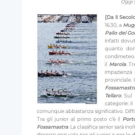
Oggi s
[
Da Il Secolo
16.30, a
Mug
Palio del Go
infatti dovu
quanto dom
condimeteo. 
il
Marola
. T
impazienza 
provinciale. 
Fossamastr
Tellaro
. Sul
categorie: i
comunque abbastanza significativo. Diffic
Tra gli junior al primo posto c’è il
Port
Fossamastra
. La classifica senior sarà i
discorso non vale per gli junior e per le