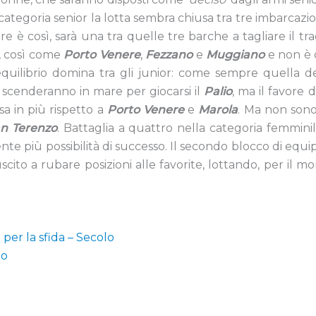
categoria senior la lotta sembra chiusa tra tre imbarcazio
re è così, sarà una tra quelle tre barche a tagliare il tr
, così come
Porto
Venere
,
Fezzano
e
Muggiano
e non è d
 L’equilibrio domina tra gli junior: come sempre quella
 scenderanno in mare per giocarsi il
Palio
, ma il favore 
a in più rispetto a
Porto
Venere
e
Marola
. Ma non sono
an
Terenzo
. Battaglia a quattro nella categoria femmini
te più possibilità di successo. Il secondo blocco di equ
cito a rubare posizioni alle favorite, lottando, per il mo
 per la sfida – Secolo
lo