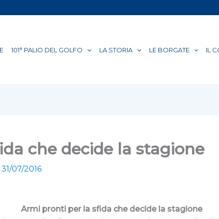
E
101° PALIO DEL GOLFO
LA STORIA
LE BORGATE
IL 
fida che decide la stagione
/
31/07/2016
Armi pronti per la sfida che decide la stagione