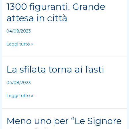
1300 figuranti. Grande
i
carri,
attesa in città
oltre
1300
04/08/2023
figuranti.
Grande
Leggi tutto »
attesa
in
città
La sfilata torna ai fasti
La
sfilata
torna
04/08/2023
ai
fasti
Leggi tutto »
Meno uno per “Le Signore
Meno
uno