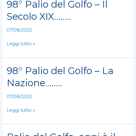
98° Palio del Golfo – Il
98°
Palio
Secolo XIX……..
del
Golfo
07/08/2023
–
Il
Leggi tutto »
Secolo
XIX……..
98° Palio del Golfo – La
98°
Palio
Nazione……..
del
Golfo
07/08/2023
–
La
Leggi tutto »
Nazione……..
Palio