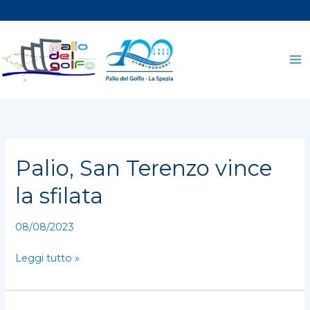
Vai
al
contenuto
Palio, San Terenzo vince
Palio,
San
la sfilata
Terenzo
vince
08/08/2023
la
sfilata
Leggi tutto »