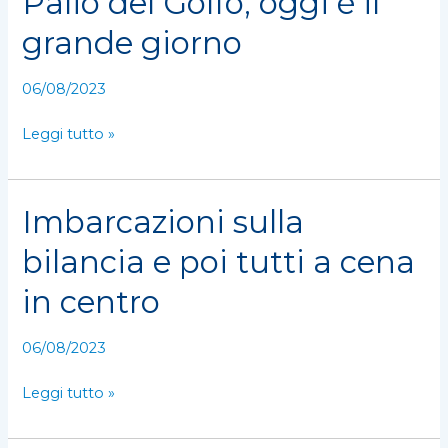
Palio del Golfo, oggi è il
del
grande giorno
Golfo,
oggi
06/08/2023
è
il
Leggi tutto »
grande
giorno
Imbarcazioni sulla
Imbarcazioni
sulla
bilancia e poi tutti a cena
bilancia
e
in centro
poi
tutti
06/08/2023
a
cena
Leggi tutto »
in
centro