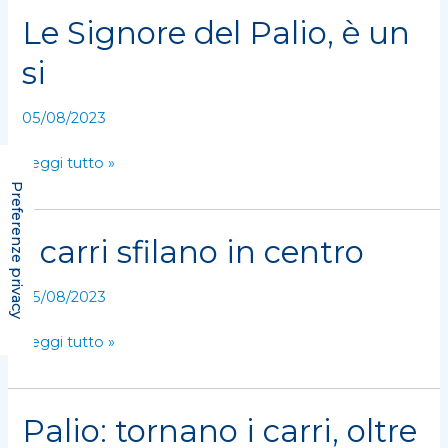
Le Signore del Palio, è un
Le
Signore
si
del
Palio,
05/08/2023
è
un
Leggi tutto »
si
I carri sfilano in centro
I
carri
sfilano
05/08/2023
in
centro
Leggi tutto »
Palio: tornano i carri, oltre
Palio:
tornano