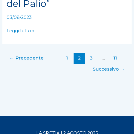
del Palio”
per
“Le
03/08/2023
Signore
del
Leggi tutto »
Palio”
←
Precedente
1
2
3
…
11
Successivo
→
LA SPEZIA | 2 AGOSTO 2025